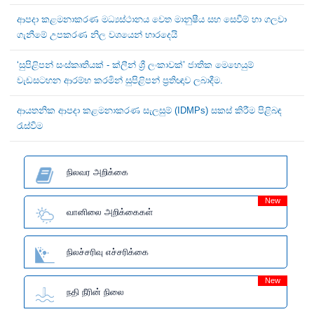
ආපදා කළමනාකරණ මධ්‍යස්ථානය වෙත මානුෂීය සහ සෙවීම් හා ගලවා
ගැනීමේ උපකරණ නිල වශයෙන් භාරදෙයි
‘සුපිළිපන් සංස්කෘතියක් - ක්ලීන් ශ්‍රී ලංකාවක්’ ජාතික මෙහෙයුම්
වැඩසටහන ආරම්භ කරමින් සුපිළිපන් ප්‍රතිඥාව ලබාදීම.
ආයතනික ආපදා කළමනාකරණ සැලසුම් (IDMPs) සකස් කිරීම පිළිබඳ
රැස්වීම
நிலவர அறிக்கை
New
வானிலை அறிக்கைகள்
நிலச்சரிவு எச்சரிக்கை
New
நதி நீரின் நிலை