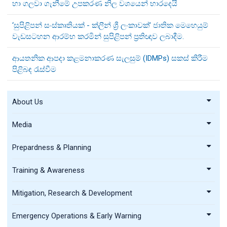
හා ගලවා ගැනීමේ උපකරණ නිල වශයෙන් භාරදෙයි
‘සුපිළිපන් සංස්කෘතියක් - ක්ලීන් ශ්‍රී ලංකාවක්’ ජාතික මෙහෙයුම්
වැඩසටහන ආරම්භ කරමින් සුපිළිපන් ප්‍රතිඥාව ලබාදීම.
ආයතනික ආපදා කළමනාකරණ සැලසුම් (IDMPs) සකස් කිරීම
පිළිබඳ රැස්වීම
About Us
Media
Prepardness & Planning
Training & Awareness
Mitigation, Research & Development
Emergency Operations & Early Warning