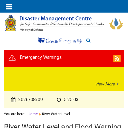
සිංහල
தமிழ்
Emergency Warnings
View More
2026/08/09
5:25:03
You are here:
Home
River Water Level
River Water Level and Flood Warning