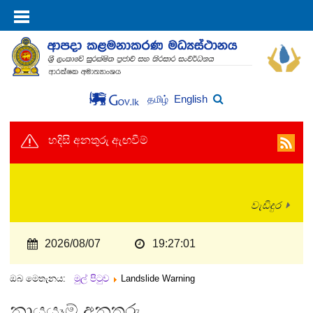
English
தமிழ்
හදිසි අනතුරු ඇඟවීම්
වැඩිදුර
2026/08/07
19:27:01
ඔබ මෙතැනය:
මුල් පිටුව
Landslide Warning
නායයෑම් අනතුරු