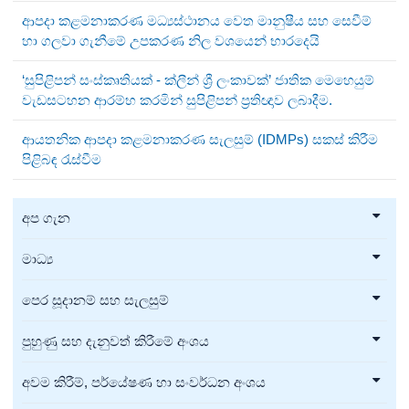
ආපදා කළමනාකරණ මධ්‍යස්ථානය වෙත මානුෂීය සහ සෙවීම්
හා ගලවා ගැනීමේ උපකරණ නිල වශයෙන් භාරදෙයි
‘සුපිළිපන් සංස්කෘතියක් - ක්ලීන් ශ්‍රී ලංකාවක්’ ජාතික මෙහෙයුම්
වැඩසටහන ආරම්භ කරමින් සුපිළිපන් ප්‍රතිඥාව ලබාදීම.
ආයතනික ආපදා කළමනාකරණ සැලසුම් (IDMPs) සකස් කිරීම
පිළිබඳ රැස්වීම
අප ගැන
මාධ්‍ය
පෙර සූදානම් සහ සැලසුම්
පුහුණු සහ දැනුවත් කිරීමේ අංශය
අවම කිරීම්, පර්යේෂණ හා සංවර්ධන අංශය