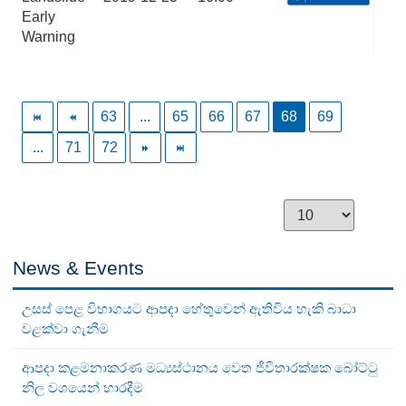
Early
Warning
63
...
65
66
67
68
69
...
71
72
News & Events
උසස් පෙළ විභාගයට ආපදා හේතුවෙන් ඇතිවිය හැකි බාධා
වළක්වා ගැනීම
ආපදා කළමනාකරණ මධ්‍යස්ථානය වෙත ජීවිතාරක්ෂක බෝට්ටු
නිල වශයෙන් භාරදීම