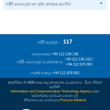
හදිසි මෙහෙයුම් සහ පූර්ව අනතුරු ඇඟවීම
117
හදිසි ඇමතුම්
පොදු අංකය: +94 112 136 136
+94 112 136 222 /
හදිසි මෙහෙයුම් මධ්‍යස්ථානය:
+94 112 670 002
ෆැක්ස් අංකය: +94 112 878 052
කතුහිමිකම © 2026 ආපදා කළමනාකරණ මධ්‍යස්ථානය . සියළු හිමිකම්
ඇවිරිනි.
Information and Communication Technology Agency
සමඟ
සම්බන්ධිතව සංවර්ධනය කරන ලදී.
නිර්මාණය සහ සංවර්ධනය
Procons Infotech