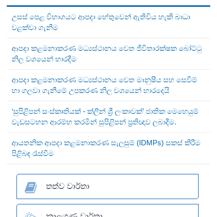
උසස් පෙළ විභාගයට ආපදා හේතුවෙන් ඇතිවිය හැකි බාධා
වළක්වා ගැනීම
ආපදා කළමනාකරණ මධ්‍යස්ථානය වෙත ජීවිතාරක්ෂක බෝට්ටු
නිල වශයෙන් භාරදීම
ආපදා කළමනාකරණ මධ්‍යස්ථානය වෙත මානුෂීය සහ සෙවීම්
හා ගලවා ගැනීමේ උපකරණ නිල වශයෙන් භාරදෙයි
‘සුපිළිපන් සංස්කෘතියක් - ක්ලීන් ශ්‍රී ලංකාවක්’ ජාතික මෙහෙයුම්
වැඩසටහන ආරම්භ කරමින් සුපිළිපන් ප්‍රතිඥාව ලබාදීම.
ආයතනික ආපදා කළමනාකරණ සැලසුම් (IDMPs) සකස් කිරීම
පිළිබඳ රැස්වීම
තත්ව වාර්තා
කාලගුණ වාර්තා