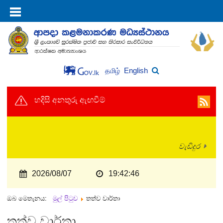
English
தமிழ்
හදිසි අනතුරු ඇඟවීම්
වැඩිදුර
2026/08/07
19:42:46
ඔබ මෙතැනය:
මුල් පිටුව
තත්ව වාර්තා
තත්ව වාර්තා