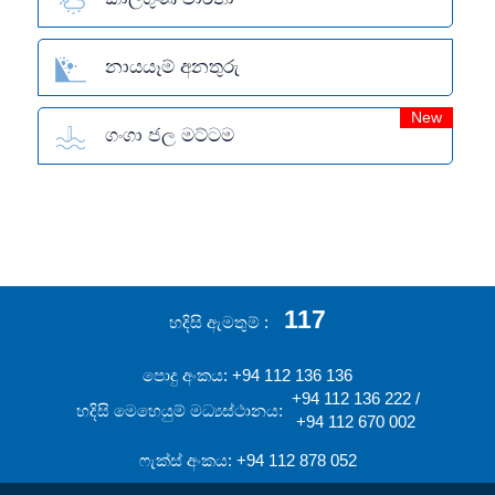
නායයෑම් අනතුරු
New
ගංගා ජල මට්ටම
117
හදිසි ඇමතුම්
පොදු අංකය: +94 112 136 136
+94 112 136 222 /
හදිසි මෙහෙයුම් මධ්‍යස්ථානය:
+94 112 670 002
ෆැක්ස් අංකය: +94 112 878 052