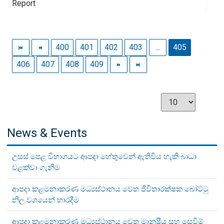
Report
400
401
402
403
...
405
406
407
408
409
News & Events
උසස් පෙළ විභාගයට ආපදා හේතුවෙන් ඇතිවිය හැකි බාධා
වළක්වා ගැනීම
ආපදා කළමනාකරණ මධ්‍යස්ථානය වෙත ජීවිතාරක්ෂක බෝට්ටු
නිල වශයෙන් භාරදීම
ආපදා කළමනාකරණ මධ්‍යස්ථානය වෙත මානුෂීය සහ සෙවීම්