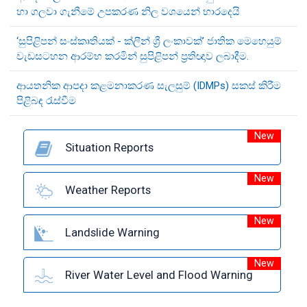
හා ගලවා ගැනීමේ උපකරණ නිල වශයෙන් භාරදෙයි
‘සුපිළිපන් සංස්කෘතියක් - ක්ලීන් ශ්‍රී ලංකාවක්’ ජාතික මෙහෙයුම්
වැඩසටහන ආරම්භ කරමින් සුපිළිපන් ප්‍රතිඥාව ලබාදීම.
ආයතනික ආපදා කළමනාකරණ සැලසුම් (IDMPs) සකස් කිරීම
පිළිබඳ රැස්වීම
New
Situation Reports
New
Weather Reports
New
Landslide Warning
New
River Water Level and Flood Warning