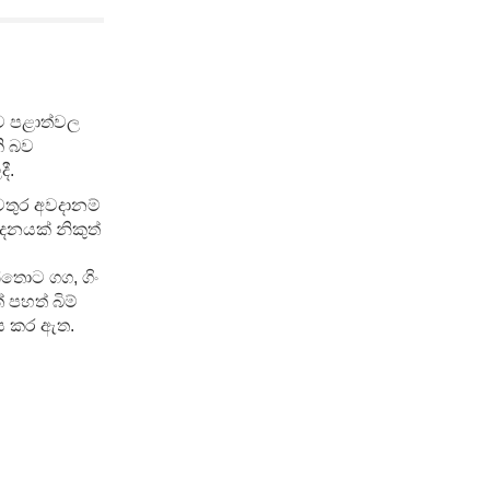
ඌව පළාත්වල
ි බව
ී.
වතුර අවදානම්
දනයක් නිකුත්
්තොට ගග, ගිං
පහත් බිම්
නය කර ඇත.