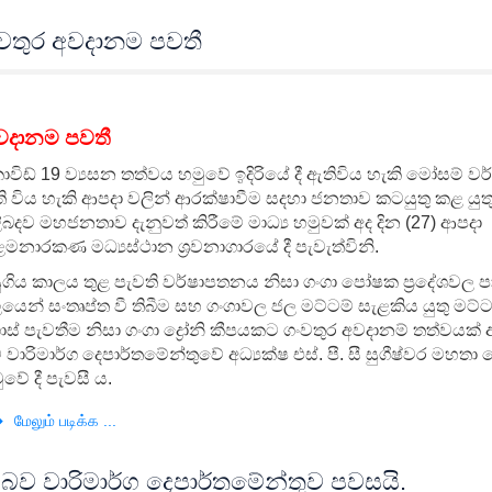
ංවතුර අවදානම පවතී
අවදානම පවතී
විඩ් 19 ව්‍යසන තත්වය හමුවේ ඉදිරියේ දී ඇතිවිය හැකි මෝසම් වර
ි විය හැකි ආපදා වලින් ආරක්ෂාවීම සදහා ජනතාව කටයුතු කළ යු
ළිබදව මහජනතාව දැනුවත් කිරීමේ මාධ්‍ය හමුවක් අද දින (27) ආපදා
මනාරකණ මධ්‍යස්ථාන ශ්‍රවනාගාරයේ දී පැවැත්විනි.
ුගිය කාලය තුළ පැවති වර්ෂාපතනය නිසා ගංගා පෝෂක ප්‍රදේශවල පා
යෙන් සංතෘප්ත වී තිබීම සහ ගංගාවල ජල මට්ටම් සැළකිය යුතු මට
ස් පැවතීම නිසා ගංගා ද්‍රෝනි කීපයකට ගංවතුර අවදානම් තත්වයක් 
 වාරිමාර්ග දෙපාර්තමේන්තුවේ අධ්‍යක්ෂ එස්. පී. සී සුගීෂ්වර මහතා 
ුවේ දී පැවසී ය.
மேலும் படிக்க ...
බව වාරිමාර්ග දෙපාර්තමේන්තුව පවසයි.