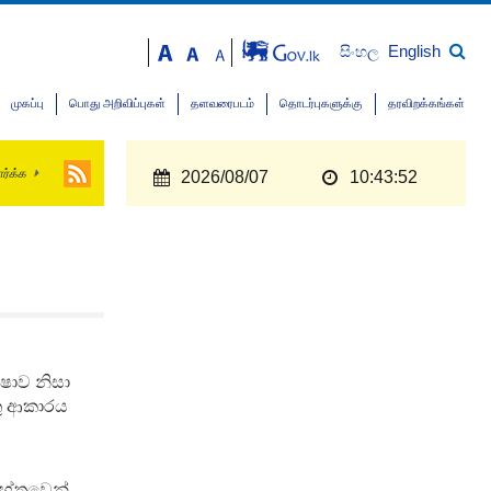
English
සිංහල
முகப்பு
பொது அறிவிப்புகள்
தளவரைபடம்
தொடர்புகளுக்கு
தரவிறக்கங்கள்
ார்க்க
2026/08/07
10:43:53
්ෂාව නිසා
තු ආකාරය
හේතුවෙන්