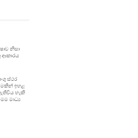
්ෂාව නිසා
තු ආකාරය
ංශු ස්ථර
්ටමකින් ඉහළ
ඇතිවිය හැකි
මෙම මාධ්‍ය