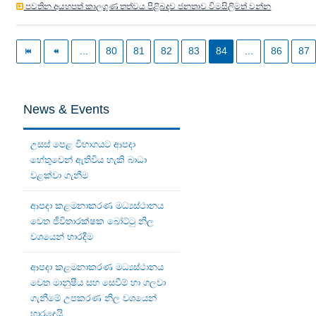
පවතින අයහපත් කාලගුණ තත්වය පිළිබදව ජනතාව විමසිලිමත් වන්න
...
80
81
82
83
84
...
86
87
News & Events
උසස් පෙළ විභාගයට ආපදා
හේතුවෙන් ඇතිවිය හැකි බාධා
වළක්වා ගැනීම
ආපදා කළමනාකරණ මධ්‍යස්ථානය
වෙත ජීවිතාරක්ෂක බෝට්ටු නිල
වශයෙන් භාරදීම
ආපදා කළමනාකරණ මධ්‍යස්ථානය
වෙත මානුෂීය සහ සෙවීම් හා ගලවා
ගැනීමේ උපකරණ නිල වශයෙන්
භාරදෙයි