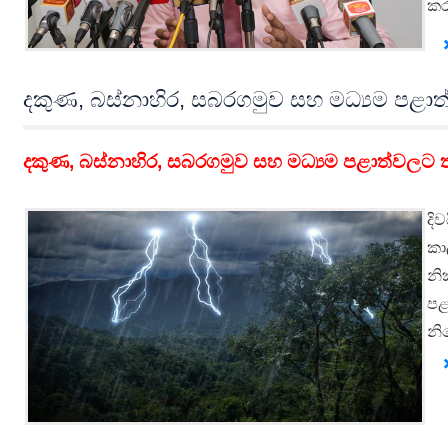
කර
දකුණ, බස්නාහිර, සබරගමුව සහ මධ්‍යම පළාත
දකුණ, බස්නාහිර, සබරගමුව සහ මධ්‍යම පළාත්වලට ත
දි
කා
නි
පළ
නි