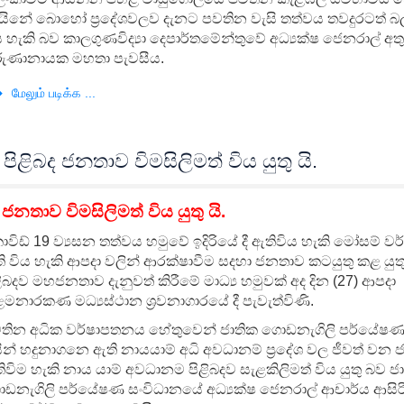
වයිනේ බොහෝ ප්‍රදේශවලව දැනට පවතින වැසි තත්වය තවදුරටත් 
ය හැකි බව කාලගුණවිද්‍යා දෙපාර්තමේන්තුවේ අධ්‍යක්ෂ ජෙනරාල් අත
ුණානායක මහතා පැවසීය.
மேலும் படிக்க ...
ළිබද ජනතාව විමසිලිමත් විය යුතු යි.
නතාව විමසිලිමත් විය යුතු යි.
විඩ් 19 ව්‍යසන තත්වය හමුවේ ඉදිරියේ දී ඇතිවිය හැකි මෝසම් වර
ි විය හැකි ආපදා වලින් ආරක්ෂාවීම සදහා ජනතාව කටයුතු කළ යු
ළිබදව මහජනතාව දැනුවත් කිරීමේ මාධ්‍ය හමුවක් අද දින (27) ආපදා
මනාරකණ මධ්‍යස්ථාන ශ්‍රවනාගාරයේ දී පැවැත්විණි.
තින අධික වර්ෂාපතනය හේතුවෙන් ජාතික ගොඩනැගිලි පර්යේෂණ
සින් හදුනාගනෙ ඇති නායයාම් අධි අවධානම් ප්‍රදේශ වල ජීවත් වන
ිවිම හැකි නාය යාම් අවධානම පිළිබදව සැළකිලිමත් විය යුතු බව ජ
ඩනැගිලි පර්යේෂණ සංවිධානයේ අධ්‍යක්ෂ ජෙනරාල් ආචාර්ය ආසිර