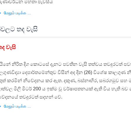
ුණාවර්ධන මහතා පැවසීය
மேலும் படிக்க ...
්වලට තද වැසි
ද වැසි
වයිනේ නිරිත දිග කොටසේ දැනට පවතින වැසි තත්වය තවදුරටත් පවත
ලගුණවිද්‍යා දෙපාර්තමේන්තුව විසින් අද දින (26) විශේෂ කාලගුණ
කුත් කරමින් නිවේදනය කර ඇත. දකුණ, බස්නාහිර, සබරගමුව සහ ම
ාත්වල මිලි මීටර් 200 ය ඉක්ම වූ වර්ෂාපතනයක් ඇති විය හැති බව
වේදනයේ තවදුරටත් සදහන් වේ.
மேலும் படிக்க ...