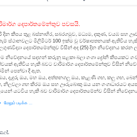
ිමාර්ග දෙපාර්තමේන්තුව පවසයි.
ිරි දින කීපය තුළ බස්නාහිර, සබරගමුව, මධ්‍යම, දකුණ, වයඹ සහ 
ැම් ස්ථානවලට මිලිමීටර් 100 ඉක්ම වු වර්ෂාපතනයක් ඇතිවිය හැක
ලගුණවිද්‍යා දෙපාර්තමේන්තුව විසින් අද (25) දින නිවේදනය කරන ලද
ම නිවේදනයේ සදහන් කරුනු සළකා බලා ගංගා ද්‍රෝනි කීපයකට ගං
්වයක් ඇතිවිය හැකි බවට වාරිමාර්ග දෙපාර්තමේන්තුව විසින් නිවේ
මින් පෙන්වා දී ඇත.
 ඔය, දැදුරු ඔය, මහ ඔය, අත්තනගලු ඔය, කැළණි ගඟ, කලු ගඟ, බෙන
, නිලවලා ගඟ කිරම ඔය සහ ඌරුබොකු ඔය යන ගංගාධාරයට අයත් 
යෙන් යටවිය හැකි බව වාරිමාර්ග දෙපාර්තමේන්ව විසින් නිවේද
மேலும் படிக்க ...
න ලදී.