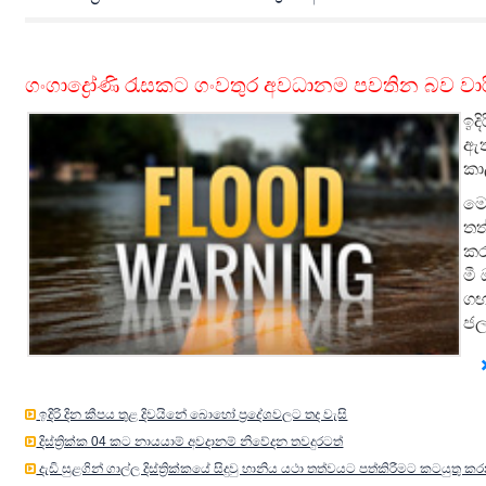
ගංගාද්‍රෝණි රැසකට ගංවතුර අවධානම පවතින බව වාර
ඉද
ඇත
කා
මෙ
තත
කර
මී
ගඟ
ජල
ඉදිරි දින කීපය තුළ දිවයිනේ බොහෝ ප්‍රදේශවලට තද වැසි
දිස්ත්‍රික්ක 04 කට නායයාම් අවදානම් නිවේදන තවදුරටත්
දැඩි සුළගින් ගාල්ල දිස්ත්‍රික්කයේ සිදුවු හානිය යථා තත්වයට පත්කිරීමට කටයුතු කර