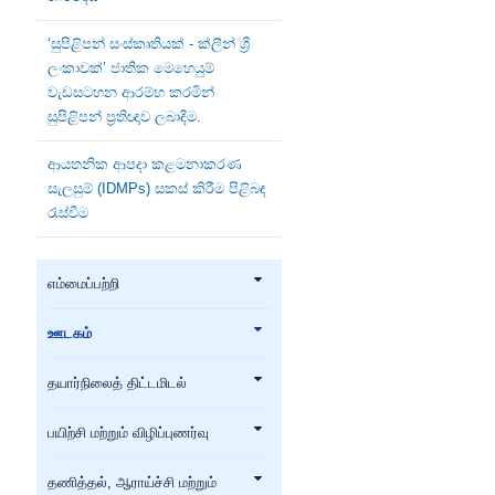
‘සුපිළිපන් සංස්කෘතියක් - ක්ලීන් ශ්‍රී
ලංකාවක්’ ජාතික මෙහෙයුම්
වැඩසටහන ආරම්භ කරමින්
සුපිළිපන් ප්‍රතිඥාව ලබාදීම.
ආයතනික ආපදා කළමනාකරණ
සැලසුම් (IDMPs) සකස් කිරීම පිළිබඳ
රැස්වීම
எம்மைப்பற்றி
ஊடகம்
தயார்நிலைத் திட்டமிடல்
பயிற்சி மற்றும் விழிப்புணர்வு
தணித்தல், ஆராய்ச்சி மற்றும்