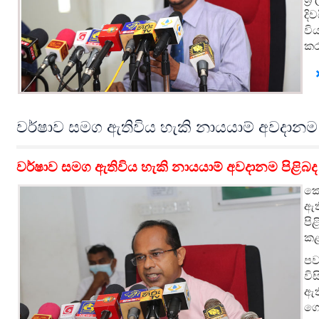
දි
වි
කර
වර්ෂාව සමග ඇතිවිය හැකි නායයාම් අවදානම පි
වර්ෂාව සමග ඇතිවිය හැකි නායයාම් අවදානම පිළිබද ජ
කො
ඇත
පි
කළ
පව
වි
ඇත
ගො