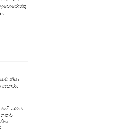
බලාපොරොත්තු
ුල
්ෂාව නිසා
තු ආකාරය
 සංවිධානය
 ජනතාව
ාතික
ි