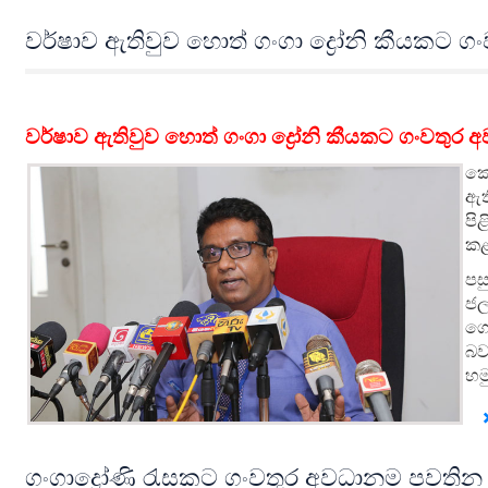
වර්ෂාව ඇතිවුව හොත් ගංගා ද්‍රෝනි කීයකට ග
වර්ෂාව ඇතිවුව හොත් ගංගා ද්‍රෝනි කීයකට ගංවතුර 
කො
ඇත
පි
කළ
පස
ජල
ගො
බව
හම
ගංගාද්‍රෝණි රැසකට ගංවතුර අවධානම පවතින 