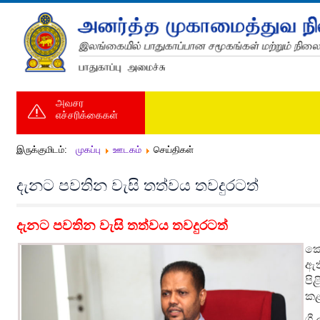
அவசர
எச்சரிக்கைகள்
இருக்குமிடம்:
முகப்பு
ஊடகம்
செய்திகள்
දැනට පවතින වැසි තත්වය තවදුරටත්
දැනට පවතින වැසි තත්වය තවදුරටත්
කො
ඇත
පි
කළ
ශ්