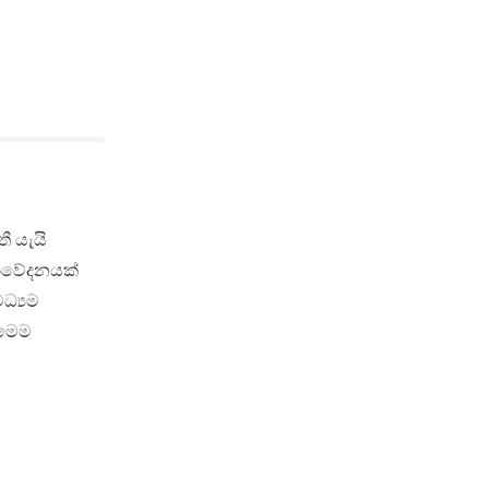
ී යැයි
 නිවේදනයක්
ධ්‍යම
 මෙම