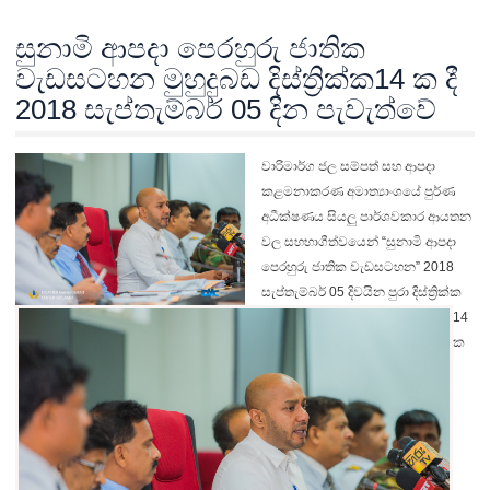
සුනාමි ආපදා පෙරහුරු ජාතික
වැඩසටහන‍ මුහුදුබඩ දිස්ත්‍රික්ක14 ක දී
2018 සැප්තැම්බර් 05 දින පැවැත්වේ
වාරිමාර්ග ජල සම්පත් සහ ආපදා
කළමනාකරණ අමාත්‍යාංශයේ පුර්ණ
අධීක්ෂණය සියලු පාර්ශවකාර ආයතන
වල සහභාගීත්වයෙන් “සුනාමි ආපදා
පෙරහුරු ජාතික වැඩසටහන” 2018
සැප්තැම්බර් 05 දිවයින පුරා දිස්ත්‍රික්ක
14
ක