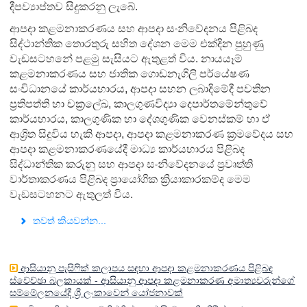
දීපව්‍යාප්තව සිදුකරනු ලැබේ.
ආපදා කළමනාකරණය සහ ආපදා සංනිවේදනය පිළිබද
සිද්ථාන්තික තොරතුරු සහිත දේශන මෙම එක්දින පුහුණු
වැඩසටහනේ පළමු සැසියට ඇතුළත් විය. නායයෑම්
කළමනාකරණය සහ ජාතික ගොඩනැගිලි පර්යේෂණ
සංවිධානයේ කාර්යභාරය, ආපදා සහන ලබාදිමේදී පවතින
ප්‍රතිපත්ති හා චක්‍රලේඛ, කාලගුණවිද්‍යා දෙපාර්තමේන්තුවේ
කාර්යභාරය, කාලගුණික හා දේශගුණික වෙනස්කම් හා ඒ
ආශ්‍රිත සිදුවිය හැකි ආපදා, ආපදා කළමනාකරණ ක්‍රමවේදය සහ
ආපදා කළමනාකරණයේදී මාධ්‍ය කාර්යභාරය පිළිබද
සිද්ධාන්තික කරුනු සහ ආපදා සංනිවේදනයේ ප්‍රවෘත්ති
වාර්තාකරණය පිළිබද ප්‍රායෝගික ක්‍රියාකාරකම්ද මෙම
වැඩසටහනට ඇතුලත් විය.
තවත් කියවන්න...
ආසියානු පැසිෆික් කලාපය සඳහා ආපදා කළමනාකරණය පිළිබඳ
ස්වේච්ඡා බලකායක් - ආසියානු ආපදා කළමනාකරණ අමාත්‍යවරුන්ගේ
සම්මේලනයේදී ශ්‍රී ලංකාවෙන් යෝජනාවක්