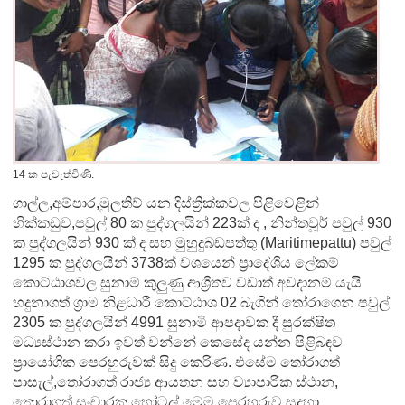
14 ක පැවැත්විණි.
ගාල්ල,අම්පාර,මුලතිව් යන දිස්ත්‍රික්කවල පිළිවෙළින්
හික්කඩුව,පවුල් 80 ක පුද්ගලයින් 223ක් ද , නින්තවූර් පවුල් 930
ක පුද්ගලයින් 930 ක් ද සහ මුහුදුබඩපත්තු (Maritimepattu) පවුල්
1295 ක පුද්ගලයින් 3738ක් වශයෙන් ප්‍රාදේශිය ලේකම්
කොට්ඨාශවල සුනාම් කුලුණු ආශ්‍රිතව වඩාත් අවදානම් යැයි
හදුනාගත් ග්‍රාම නිළධාරී කොට්‍ඨාශ 02 බැගින් තෝරාගෙන පවුල්
2305 ක පුද්ගලයින් 4991 සුනාමි ආපදාවක දී සුරක්ෂිත
මධ්‍යස්ථාන කරා ඉවත් වන්නේ කෙසේද යන්න පිළිබඳව
ප්‍රායෝගික පෙරහුරුවක් සිදු කෙරිණ. එසේම තෝරාගත්
පාසැල්,තෝරාගත් රාජ්‍ය ආයතන සහ ව්‍යාපාරික ස්ථාන,
තොරාගත් සංචාරක හෝටල් මෙම පෙරහුරුව සදහා