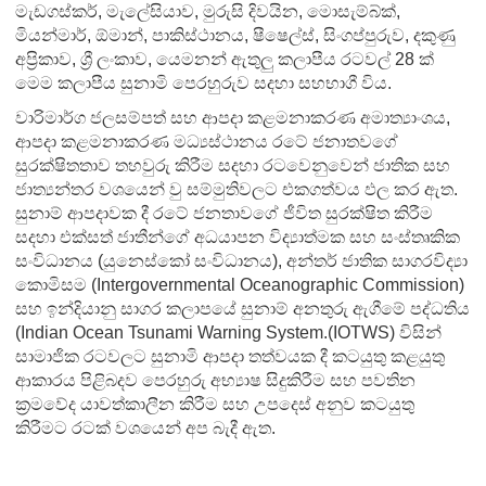
මැඩගස්කර්, මැලේසියාව, මුරුසි දිවයින, මොසැම්බ්ක්,
මියන්මාර්, ඕමාන්, පාකිස්ථානය, ෂීෂෙල්ස්, සිංගප්පුරුව, දකුණු
අප්‍රිකාව, ශ්‍රී ලංකාව, යෙමනන් ඇතුලු කලාපීය රටවල් 28 ක්
මෙම කලාපීය සුනාමි පෙරහුරුව සදහා සහභාගී විය.
වාරිමාර්ග ජලසම්පත් සහ ආපදා කළමනාකරණ අමාත්‍යාංශය,
ආපදා කළමනාකරණ මධ්‍යස්ථානය රටේ ජනාතවගේ
සුරක්ෂිතතාව තහවුරු කිරීම සදහා රටවෙනුවෙන් ජාතික සහ
ජාත්‍යන්තර වශයෙන් වු සම්මුතිවලට එකගත්වය ඵල කර ඇත.
සුනාම් ආපදාවක දී රටේ ජනතාවගේ ජීවිත සුරක්ෂිත කිරීම
සදහා එක්සත් ජාතීන්ගේ අධයාපන විද්‍යාත්මක සහ සංස්තෘකික
සංවිධානය (යුනෙස්කෝ සංවිධානය), අන්තර් ජාතික සාගරවිද්‍යා
කොමිසම (Intergovernmental Oceanographic Commission)
සහ ඉන්දියානු සාගර කලාපයේ සුනාම් අනතුරු ඇගීමේ පද්ධතිය
(Indian Ocean Tsunami Warning System.(IOTWS) විසින්
සාමාජික රටවලට සුනාමි ආපදා තත්වයක දී කටයුතු කළයුතු
ආකාරය පිළිබදව පෙරහුරු අභ්‍යාෂ සිදුකිරීම සහ පවතින
ක්‍රමවේද යාවත්කාලීන කිරීම සහ උපදෙස් අනුව කටයුතු
කිරීමට රටක් වශයෙන් අප බැදී ඇත.