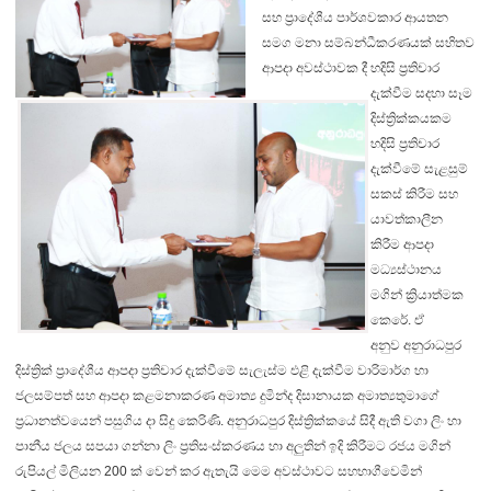
සහ ප්‍රාදේශීය පාර්ශවකාර ආයතන
සමග මනා සම්බන්ධීකරණයක් සහිතව
ආපදා අවස්ථාවක දී හදිසි ප්‍රතිචාර
දැක්වීම සදහා සෑම
දිස්ත්‍රික්කයකම
හදිසි ප්‍රතිචාර
දැක්වීමේ සැළසුම්
සකස් කිරීම සහ
යාවත්කාලීන
කිරීම ආපදා
මධ්‍යස්ථානය
මගින් ක්‍රියාත්මක
කෙරේ. ඒ
අනුව
අනුරාධපුර
දිස්ත්‍රික් ප්‍රාදේශීය ආපදා ප්‍රතිචාර දැක්වීමේ සැලැස්ම එළි දැක්වීම වාරිමාර්ග හා
ජලසම්පත් සහ ආපදා කළමනාකරණ අමාත්‍ය දුමින්ද දිසානායක අමාත්‍යතුමාගේ
ප්‍රධානත්වයෙන් පසුගිය දා සිදු කෙරිණි.
අනුරාධපුර දිස්ත්‍රික්කයේ සිදී ඇති වගා ලිං හා
පානීය ජලය සපයා ගන්නා ලිං ප්‍රතිසංස්කරණය හා අලුතින් ඉදි කිරීමට රජය මගින්
රුපියල් මිලියන 200 ක් වෙන් කර ඇතැයි මෙම අවස්ථාවට සහභාගීවෙමින්