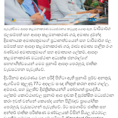
වාරිමාර්ග
පැවැත්විමට ආපදා කළමනාකරණ මධ්‍යස්ථානය කටුයුතු යොදා ඇත.
ජලසම්පත් සහ ආපදා කළමනාකරණ ගරු අමාත්‍ය දුම්න්ද
දිසානායක අමාත්‍යතුමාගේ ප්‍රධානත්වයෙන් සහ වාරිමාර්ග ජල
සම්පත් සහ ආපදා කළමනාකරණ ගරු රාජ්‍ය අමාත්‍ය පාලිත රංග
බණ්ඩාර අමාත්‍යතුමාගේ සහ අමාත්‍යාශ ලේකම්, ආපදා
කළමනාකරණ මධ්‍යස්ථාන අධ්‍යක්ෂ ජනරාල්ගේ
සහභාගීත්වයෙන් මෙම සුනාමි ආපදා පෙරහුරු ජාතික
වැඩසටහන පැවැත්වේ.
දිවයිනම ආවරණය වන පරිදි පිහිටා ඇති සුනාමි පුර්ව අනතුරු
ඇගවීමේ කුලුණු 77ට අදාලව සංඥා නිකුත් කරන අතර ගාල්ල,
අම්පාර, සහ මුලතිව් දිස්ත්‍රික්කයන්හි තෝරාගත් ප්‍රාදේශීය
ලේකම් කොට්ඨාශවල සුනාම් ආප දාවක දී සුරක්ෂිත මධ්‍යස්ථාන
කරා ඉවත් වන්නේ කෙසේද යන්න පිළිබදව ප්‍රායෝගික
පෙරහුරු වැඩසටහන් පැවැත්වේ. ඊට සමගාමීව ජාතික සහ
අන්තර් ජාතික පරීක්ෂණ මණ්ඩලයක් විසින් සියලු ස්ථරවල