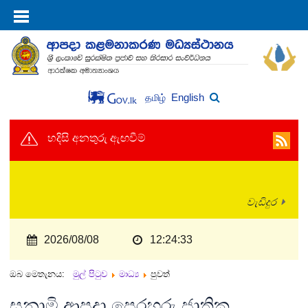
English
தமிழ்
හදිසි අනතුරු ඇඟවීම්
වැඩිදුර
2026/08/08
12:24:34
ඔබ මෙතැනය:
මුල් පිටුව
මාධ්‍ය
පුවත්
සුනාමි ආපදා පෙරහුරු ජාතික