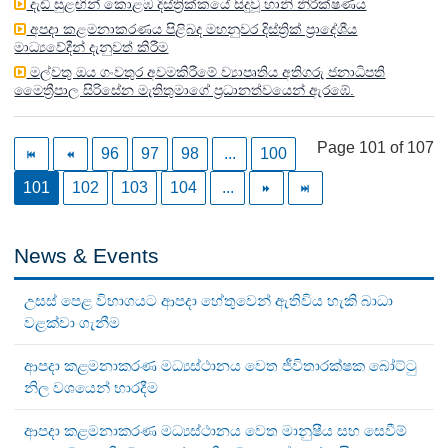
දැඩි සුළඟින් කොළඹ දිස්ත්‍රික්කයේ සිදුවූ හානි නිරීක්ෂණය
අපදා කළමනාකරණය පිළිබද මහනුවර දිස්ත්‍රික් ප්‍රාදේශීය
මාධ්‍යවේදීන් දැනුවත් කිරීම
මල්වතු ඔය ගංවතුර අවමකිරීමේ ව්‍යාපෘතිය අතිගරු ජනාධිපති
මෛත්‍රීපාල සිරිසේන මැතිතුමාගේ ප්‍රධානත්වයෙන් ඇරඹේ.
Page 101 of 107
96
97
98
...
100
101
102
103
104
...
News & Events
උසස් පෙළ විභාගයට ආපදා හේතුවෙන් ඇතිවිය හැකි බාධා
වළක්වා ගැනීම
ආපදා කළමනාකරණ මධ්‍යස්ථානය වෙත ජීවිතාරක්ෂක බෝට්ටු
නිල වශයෙන් භාරදීම
ආපදා කළමනාකරණ මධ්‍යස්ථානය වෙත මානුෂීය සහ සෙවීම්