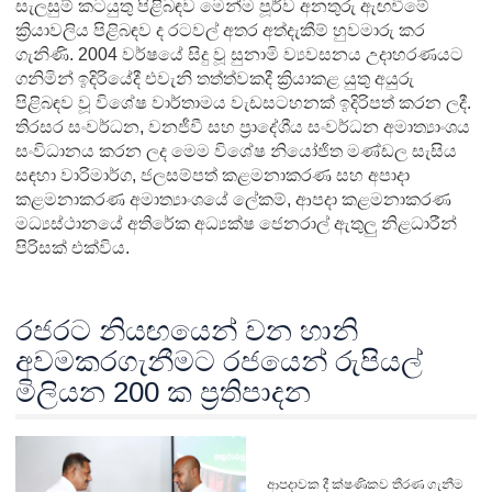
සැලසුම් කටයුතු පිළිබඳව මෙන්ම පූර්ව අනතුරු ඇඟවීමේ
ක්‍රියාවලිය පිළිබඳව ද රටවල් අතර අත්දැකීම් හුවමාරු කර
ගැනිණි. 2004 වර්ෂයේ සිදු වූ සුනාමි ව්‍යවසනය උදාහරණයට
ගනිමින් ඉදිරියේදී එවැනි තත්ත්වකදී ක්‍රියාකළ යුතු අයුරු
පිළිබඳව වූ විශේෂ වාර්තාමය වැඩසටහනක් ඉදිරිපත් කරන ලදී.
තිරසර සංවර්ධන, වනජීවී සහ ප්‍රාදේශීය සංවර්ධන අමාත්‍යාංශය
සංවිධානය කරන ලද මෙම විශේෂ නියෝජිත මණ්ඩල සැසිය
සඳහා වාරිමාර්ග, ජලසම්පත් කළමනාකරණ සහ අපාදා
කළමනාකරණ අමාත්‍යාංශයේ ලේකම්, ආපදා කළමනාකරණ
මධ්‍යස්ථානයේ අතිරේක අධ්‍යක්ෂ ජෙනරාල් ඇතුලු නිළධාරීන්
පිරිසක් එක්විය.
රජරට නියඟයෙන් වන හානි
අවමකරගැනීමට රජයෙන් රුපියල්
මිලියන 200 ක ප්‍රතිපාදන
ආපදාවක දී ක්ෂණිකව තීරණ ගැනීම