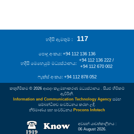
117
හදිසි ඇමතුම්
පොදු අංකය: +94 112 136 136
+94 112 136 222 /
හදිසි මෙහෙයුම් මධ්‍යස්ථානය:
+94 112 670 002
ෆැක්ස් අංකය: +94 112 878 052
කතුහිමිකම © 2026 ආපදා කළමනාකරණ මධ්‍යස්ථානය . සියළු හිමිකම්
ඇවිරිනි.
Information and Communication Technology Agency
සමඟ
සම්බන්ධිතව සංවර්ධනය කරන ලදී.
නිර්මාණය සහ සංවර්ධනය
Procons Infotech
අවසන් යාවත්කාලීනය :
06 August 2026.