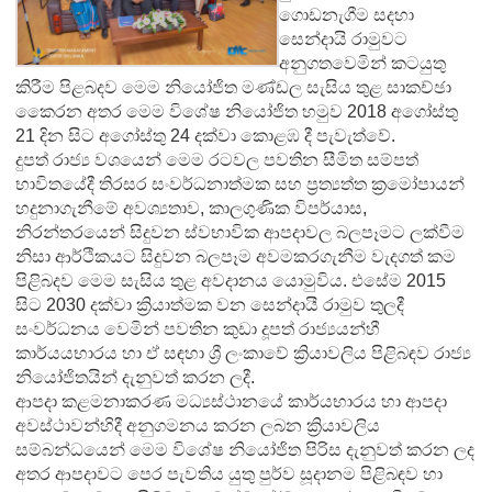
ගොඩනැගීම සදහා
සෙන්දායි රාමුවට
අනුගතවෙමින් කටයුතු
කිරීම පිළබදව මෙම නියෝජිත මණ්ඩල සැසිය තුළ සාකච්ඡා
කෙ‍ෙරන අතර මෙම විශේෂ නියෝජිත හමුව 2018 අගෝස්තු
21 දින සිට අගෝස්තු 24 දක්වා කොළඹ දී පැවැත්වේ.
දුපත් රාජ්‍ය වශයෙන් මෙම රටවල පවතින සීමිත සම්පත්
භාවිතයේදී තිරසර සංවර්ධනාත්මක සහ ප්‍රත්‍යත්ත ක්‍රමෝපායන්
හදුනාගැනීමේ අවශ්‍යතාව, කාලගුණික විපර්යාස,
නිරන්තරයෙන් සිදුවන ස්වභාවික ආපදාවල බලපෑමට ලක්වීම
නිසා ආර්ථිකයට සිදුවන බලපෑම අවමකරගැනීම වැදගත් කම
පිළිබදව මෙම සැසිය තුළ අවදානය යොමුවිය. එසේම 2015
සිට 2030 දක්වා ක්‍රියාත්මක වන සෙන්දායී රාමුව තුලදී
සංවර්ධනය වෙමින් පවතින කුඩා දූපත් රාජ්‍යයන්හී
කාර්යයභාරය හා ඒ සඳහා ශ්‍රී ලංකාවේ ක්‍රියාවලිය පිළිබඳව රාජ්‍ය
නියෝජිතයින් දැනුවත් කරන ලදී.
ආපදා කළමනාකරණ මධ්‍යස්ථානයේ කාර්යභාරය හා ආපදා
අවස්ථාවන්හිදී අනුගමනය කරන ලබන ක්‍රියාවලිය
සම්බන්ධයෙන් මෙම වි‍ශේෂ නියෝජිත පිරිස දැනුවත් කරන ලද
අතර ආපදාවට පෙර පැවතිය යුතු පුර්ව සූදානම පිළිබඳව හා