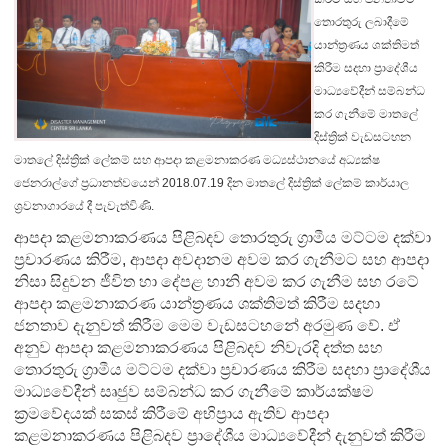
තොරතුරු ලබාදීමේ
යාන්ත්‍රණය ශක්තිමත්
කිරීම සදහා ප්‍රාදේශීය
මාධ්‍යවේදීන් සම්බන්ධ
කර ගැනීමේ මාතලේ
දිස්ත්‍රික් වැඩසටහන
මාතලේ දිස්ත්‍රික් ලේකම් සහ ආපදා කළමනාකරණ මධ්‍යස්ථානයේ අධ්‍යක්ෂ
ජෙනරාල්ගේ ප්‍රධානත්වයෙන් 2018.07.19 දින මාතලේ දිස්ත්‍රික් ලේකම් කාර්යාල
ශ්‍රවනාගාරයේ දී පැවැත්විණි.
ආපදා කළමනාකරණය පිළිබදව තොරතුරු ග්‍රාමීය මට්ටම දක්වා
ප්‍රචාරණය කිරීම, ආපදා අවදානම අවම කර ගැනීමට සහ ආපදා
නිසා සිදුවන ජීවිත හා දේපළ හානි අවම කර ගැනීම සහ රටේ
ආපදා කළමනාකරණ යාන්ත්‍රණය ශක්තිමත් කිරීම සදහා
ජනතාව දැනුවත් කිරීම මෙම වැඩසටහනේ අරමුණ වේ. ඒ
අනුව ආපදා කළමනාකරණය පිළිබදව නිවැරදි දත්ත සහ
තොරතුරු ග්‍රාමීය මට්ටම දක්වා ප්‍රචාරණය කිරීම සදහා ප්‍රාදේශීය
මාධ්‍යවේදීන් සෘජුව සම්බන්ධ කර ගැනීමේ කාර්යක්ෂම
ක්‍රමවේදයක් සකස් කිරීමේ අභිප්‍රාය ඇතිව ආපදා
කළමනාකරණය පිළිබදව ප්‍රාදේශීය මාධ්‍යවේදීන් දැනුවත් කිරීම