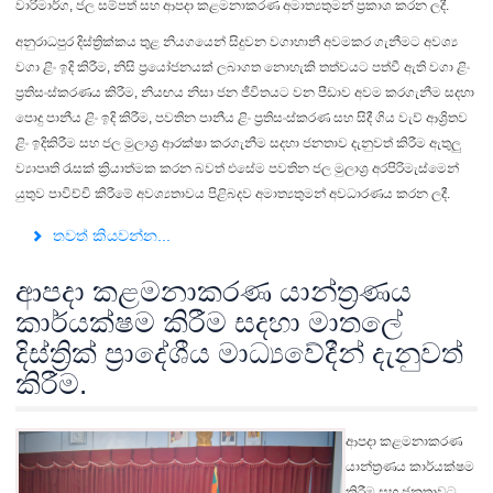
වාරිමාර්ග, ජල සම්පත් සහ ආපදා කළමනාකරණ අමාත්‍යතුමන් ප්‍රකාශ කරන ලදී.
අනුරාධපුර දිස්ත්‍රික්කය තුළ නියගයෙන් සිදුවන වගාහානී අවමකර ගැනීමට අවශ්‍ය
වගා ළිං ඉදි කිරීම, නිසි ප්‍රයෝජනයක් ලබාගත නොහැකි තත්වයට පත්වී ඇති වගා ළිං
ප්‍රතිසංස්කරණය කිරීම, නියඟය නිසා ජන ජීවිතයට වන පීඩාව අවම කරගැනීම සදහා
පොදු පානීය ළිං ඉදි කිරීම, පවතින පානීය ළිං ප්‍රතිසංස්කරණ සහ සිදී ගිය වැව් ආශ්‍රිතව
ළිං ඉදිකිරීම සහ ජල මුලාශ්‍ර ආරක්ෂා කරගැනීම සදහා ජනතාව දැනුවත් කිරීම ඇතුලු
ව්‍යාපෘති රැසක් ක්‍රියාත්මක කරන බවත් එසේම පවතින ජල මුලාශ්‍ර අරපිරිමැස්මෙන්
යුතුව පාවිච්චි කිරීමේ අවශ්‍යතාවය පිළිබදව අමාත්‍යතුමන් අවධාරණය කරන ලදී.
තවත් කියවන්න...
ආපදා කළමනාකරණ යාන්ත්‍රණය
කාර්යක්ෂම කිරීම සදහා මාතලේ
දිස්ත්‍රික් ප්‍රාදේශීය මාධ්‍යවේදීන් දැනුවත්
කිරීම.
ආපදා කළමනාකරණ
යාන්ත්‍රණය කාර්යක්ෂම
කිරීම සහ ජනතාවට