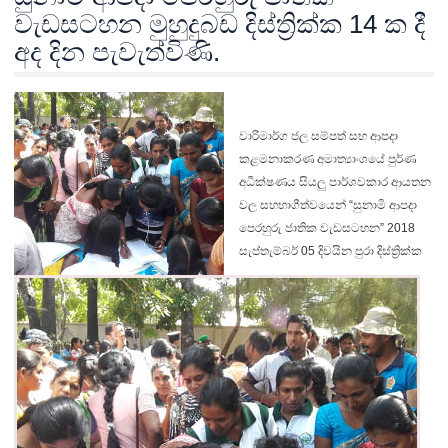
වැඩසටහන‍ මුහුදුබඩ දිස්ත්‍රික්ක 14 ක දී
අද දින පැවැත්විණි.
වාරිමාර්ග ජල සම්පත් සහ ආපදා
කළමනාකරණ අමාත්‍යාංශයේ පුර්ණ
අධීක්ෂණය සියලු පාර්ශවකාර ආයතන
වල සහභාගීත්වයෙන් “සුනාමි ආපදා
පෙරහුරු ජාතික වැඩසටහන” 2018
සැප්තැම්බර් 05 දිවයින පුරා දිස්ත්‍රික්ක