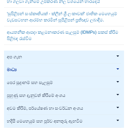
හා ගලවා ගැනීමේ උපකරණ නිල වශයෙන් භාරදෙයි
‘සුපිළිපන් සංස්කෘතියක් - ක්ලීන් ශ්‍රී ලංකාවක්’ ජාතික මෙහෙයුම්
වැඩසටහන ආරම්භ කරමින් සුපිළිපන් ප්‍රතිඥාව ලබාදීම.
ආයතනික ආපදා කළමනාකරණ සැලසුම් (IDMPs) සකස් කිරීම
පිළිබඳ රැස්වීම
අප ගැන
මාධ්‍ය
පෙර සූදානම් සහ සැලසුම්
පුහුණු සහ දැනුවත් කිරීමේ අංශය
අවම කිරීම්, පර්යේෂණ හා සංවර්ධන අංශය
හදිසි මෙහෙයුම් සහ පූර්ව අනතුරු ඇඟවීම