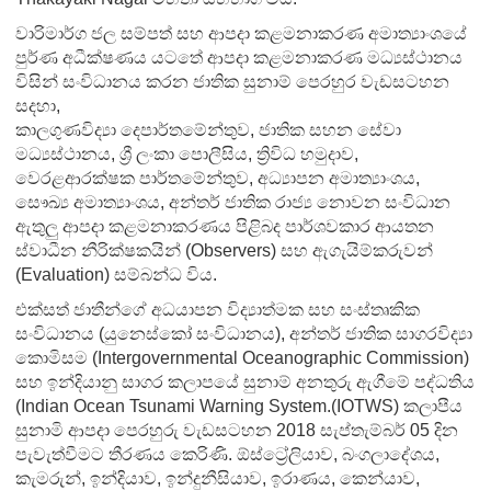
වාරිමාර්ග ජල සම්පත් සහ ආපදා කළමනාකරණ අමාත්‍යාංශයේ
පුර්ණ අධීක්ෂණය යටතේ ආපදා කළමනාකරණ මධ්‍යස්ථානය
විසින් සංවිධානය කරන ජාතික සුනාම් පෙරහුර වැඩසටහන
සදහා,
කාලගුණවිද්‍යා දෙපාර්තමේන්තුව, ජාතික සහන සේවා
මධ්‍යස්ථානය, ශ්‍රී ලංකා පොලීසිය, ත්‍රිවිධ හමුදාව,
වෙරළආරක්ෂක පාර්තමේන්තුව, අධ්‍යාපන අමාත්‍යාංශය,
සෞඛ්‍ය අමාත්‍යාංශය, අන්තර් ජාතික රාජ්‍ය නොවන සංවිධාන
ඇතුලු ආපදා කළමනාකරණය පිළිබද පාර්ශවකාර ආයතන
ස්වාධීන නීරික්ෂකයින් (Observers) සහ ඇගැයිම්කරුවන්
(Evaluation) සම්බන්ධ විය.
එක්සත් ජාතීන්ගේ අධයාපන විද්‍යාත්මක සහ සංස්තෘකික
සංවිධානය (යුනෙස්කෝ සංවිධානය), අන්තර් ජාතික සාගරවිද්‍යා
කොමිසම (Intergovernmental Oceanographic Commission)
සහ ඉන්දියානු සාගර කලාපයේ සුනාම් අනතුරු ඇගීමේ පද්ධතිය
(Indian Ocean Tsunami Warning System.(IOTWS) කලාපීය
සුනාමි ආපදා පෙරහුරු වැඩසටහන 2018 සැප්තැම්බර් 05 දින
පැවැත්වීමට තීරණය කෙරිණි. ඕස්ට්‍රේලියාව, බංගලාදේශය,
කැමරුන්, ඉන්දියාව, ඉන්දුනීසියාව, ඉරාණය, කෙන්යාව,