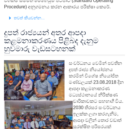
වගකීම් සම්මත මෙහෙයුම් පටිපාටි (Standard Operating
Procedure) අනුගමනය කරන ආකාරය පරීක්ෂා කෙරේ.
තවත් කියවන්න...
දුපත් රාජ්‍යයන් අතර ආපදා
කළමනාකරණය පිළිබද දැනුම
හුවමාරු වැඩසටහනක්
සංවර්ධනය වෙමින් පවතින
දූපත් රාජ්‍ය නියෝජනය
කරමින් විශේෂ නියෝජිත
මණ්ඩලයක් 23.08.2018 දින
ආපදා කළමනාකරණ
මධ්‍යස්ථානයේ නිරීක්ෂණ
චාරිකාවකට සහභාගී විය.
2030 තිරසර සංවර්ධනය
ඉලක්ක ලගා කරගැනීම,
ආපදා වලින් තොර වඩාත්
සුරක්ෂිත පරිසරයක්