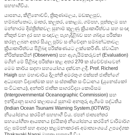
සහභාගීවිය.
යාපනය, කිලිනොච්චි, ත්‍රිකුණාමලය, මඩකලපුව,
හම්බන්තොට, මාතර, කලුතර, කොළඹ, ගම්පහ, පුත්තලම සහ
මන්නාරම දිස්ත්‍රිත්කවල සුනාම් කුලුණු ක්‍රියාකාරීත්වය සහ සංඥා
නිකුත් වන දුර සහ සංඥාවල පැහැදිළිබව සහ ශබ්දය පරීක්ෂා
කරනු ලබන අතර සියලු පුර්ව සංනිවේදන සම්බන්ධතාවල
ක්‍රියාකාරීත්වය පිළිබද පරීක්ෂණයට ලක්කෙරිණි. ස්වාධීන
නීරික්ෂකයින් (Observers) සහ ඇගැයිම්කරුවන් (Evaluation)
මගින් මේ පිළිබද පරීක්ෂා කළ අතර 270 ක ස්වේච්ඡාවෙන්
මෙම කාර්ය සදහා සහයෝගය දක්වන ලදී. Prof. Richerd
Haigh සහ මහාචාර්ය දිලන්ති අමරතුංග එක්සත් ජාතීන්ගේ
අධ්‍යාපන විද්‍යාත්මක සහ සංස්තෘකික සංවිධානය (යුනෙස්කෝ
සංවිධානය), අන්තර් ජාතික සාගරවිද්‍යා කොමිසම
(Intergovernmental Oceanographic Commission) සහ
ඉන්දියානු සාගර කලාපයේ සුනාම් අනතුරු ඇගීමේ පද්ධතිය
(Indian Ocean Tsunami Warning System.(IOTWS)
නියෝජනය කරමින් සහභාගී විය. ජපන් ජාත්‍යන්තර
සහයෝගීතා ආයතනය (ජයිකා) නියෝජනය කරමින් වාරිමාර්ග
ජල සම්පත් සහ ආපදා කළමනාකරණ අමාත්‍යාංශයේ උපදේශක
Thakayaki Nagai මහතා සහභාගී විය.