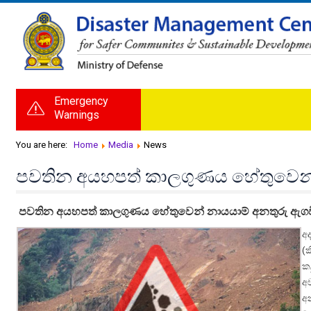
Emergency
Warnings
You are here:
Home
Media
News
රත්නපුර,
බලංගොඩ
පවතින අයහපත් කාලගුණය හේතුවෙන් න
යන
ප්‍රදේශ
පවතින අයහපත් කාලගුණය හේතුවෙන් නායයාම් අනතුරු ඇගවී
සදහා
නායයාම්
අ
අනතුරු
(
ඇගවීම්
ක
අව
අද
අ
දින