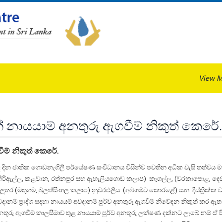
View M
ායයාම් අනතුරු ඇගවීම් නිකුත් කෙරේ
ම් නිකුත් කෙරේ.
ද දින ජාතික ගොඩනැගිලි පර්යේෂණ සංවිධානය විසින්ව පවතින අධික වැසි තත්වය ම
කිරිඇල්ල, කළවාන, රත්නපුර සහ ඇහැලියගොඩ කලාප) කෑගල්ල, (වරකාපොළ, දෙහ
ලුතර (මතුගම, බුලත්සිංහල කලාප) නුවරඑලිය (අඹගමුව කොරළේ) යන දිස්ත්‍රික්ක 
දානම් ප්‍රාද්ශ සදහා නායයම් අවදානම් පුර්ව අනතුරු ඇගවීම් නිවේදන නිකුත් කර ඇත.
නතුරු ඇගවීම් කාලසීමාව තුළ නායයාම් පුර්ව අනතුරු ලක්ෂණ දක්නට ලැබේ නම් ඒ ප