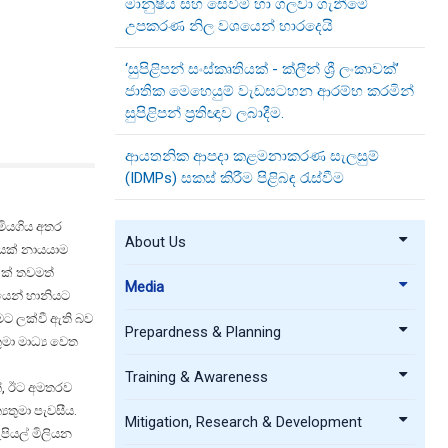
මානුෂීය සහ සෙවීම් හා ගලවා ගැනීමේ
උපකරණ නිල වශයෙන් භාරදෙයි
‘සුපිළිපන් සංස්කෘතියක් - ක්ලීන් ශ්‍රී ලංකාවක්’
ජාතික මෙහෙයුම් වැඩසටහන ආරම්භ කරමින්
සුපිළිපන් ප්‍රතිඥාව ලබාදීම.
ආයතනික ආපදා කළමනාකරණ සැලසුම්
(IDMPs) සකස් කිරීම පිළිබඳ රැස්වීම
 මියගිය අතර
About Us
පයක් නායයාම
 ක් තවමත්
Media
යෙන් හානියට
ෑමට ලක්වී ඇති බව
Prepardness & Planning
ුමා මාධ්‍ය වෙත
Training & Awareness
ත්, ඊට අමතරව
යතුමා පැවසීය.
Mitigation, Research & Development
පියල් මිලියන