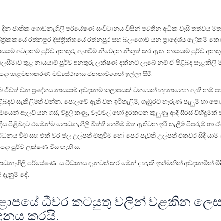
ද දින ජාතික ගොඩනැගිලි පර්යේෂණ සංවිධානය විසින් පවතින අධික වැසි තත්වය මත
ස්ත්‍රික්කයේ රත්නපුර දිස්ත්‍රික්කයේ රත්නපුර සහ බලංගොඩ යන ප්‍රාදේශීය ලේකම් ක
යයම් අවදානම් පුර්ව අනතුරු ඇගවීම් නිවේදන නිකුත් කර ඇත. නායයාම් පුර්ව අනතු
ාලසීමාව තුළ නායයාම් පුර්ව අනතුරු ලක්ෂණ දක්නට ලැබේ නම් ඒ පිළිබද සැළකිලි
පදා කළමනාකරණ මධ්‍යස්ථානය ජනතාවගෙන් ඉල්ලා සිටී.
බ ජීවත් වන ප්‍රදේශය නායයාම් අවදානම් කලාපයක් වශයෙන් හදුනාගෙන ඇති නම්
ළිබදව සැකිලිමත් වන්න. පොලවේ ඇති වන ඉරිතැලීම්, ගැඹුරට හැරුණ පැලුම් හා පොළ
‍රමයෙන් ඇලවී යන ගස්, විදුලි කණු, වැටවල් හෝ දුරකථන කුලුණු ආදි සිරස් විහිදුමක
ිය පිළිබදව එමෙන්ම ගොඩනැගිලි බිත්ති ගෙබිම මත ඇතිවන ඉරි තැලීම් පිපුරුම් හා ඒව
ර්ධනය වීම සහ එක් වර ජල උල්පත් මතුවීම හෝ පෙර පැවති උල්පත් එකවර සිදී යාම
පදා පුර්ව ලක්ෂණ විය හැකි ය.
ගිලි පර්යේෂණ සංවිධානය දැනුවත් කර මෙන් ද හැකි ඉක්මනින් අවදානමින් මිදීම
දැනුම් දේ.
ු කළාපයේ ධීවර කටයුතු වලින් වළකින ලෙ
ේදනය කරයි.