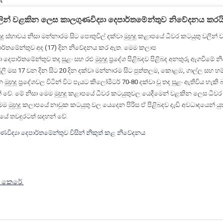
වලින් වළකින ලෙස කාලගුණවිද්‍යා දෙපාර්තමේන්තුව නිවේදනය කරයි
ුහුදු ස්භාවය නිසා මන්නාරම සිට පොතුවිල් දක්වා මුහුදු කළාපයේ ධීවර කටයුතු වලින
ෙපාර්තමේන්තුව අද (17) දින නිවේදනය කර ඇත. මෙම කලාප
ා දෙපාර්තමේන්තුව තද සුළං සහ රළු මුහුදු ප්‍රදේශ පිළිබදව පිළිබද අනතුරු ඇගවීමේ 
ූලි මස 17 වන දින සිට 20 දින දක්වා මන්නාරම සිට පුත්තලම, කොළඹ, ගාල්ල සහ
 මුහුදු ප්‍රදේශවල විටින් විට පැයට කිලෝමීටර් 70-80 දක්වා වු තද සුළං ඇතිවිය හැකි
වේ. මේ නිසා මෙම මුහුදු කළාපයේ ධීවර කටයුතුවල යෙදීමෙන් වළකින ලෙස ධීවර ප
 මුහුදු කලාපයේ නාවුක කටයුතු වල යෙදෙන පිරිස ඒ පිළිබදව දැඩි අවධාදයෙන් ය
ේ තවදුරටත් සදහන් වේ.
ණවිද්‍යා දෙපාර්තමේන්තුව විසින් නිකුත් කළ නිවේදනය
් කෙරේ.