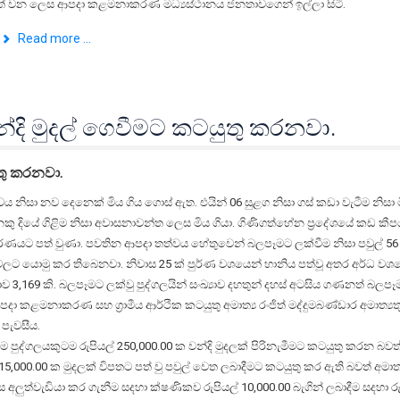
ත් වන ලෙස ආපදා කළමනාකරණ මධ්‍යස්ථානය ජනතාවගෙන් ඉල්ලා සිටී.
Read more ...
න්දි මුදල් ගෙවීමට කටයුතු කරනවා.
ුතු කරනවා.
වය නිසා නව දෙනෙක් මිය ගිය ගොස් ඇත. එයින් 06 සුළග නිසා ගස් කඩා වැටීම නිසා
 නකු දියේ ගිළිම නිසා අවාසනාවන්ත ලෙස මිය ගියා. ගිණිගත්හේන ප්‍රදේශයේ කඩ කී
මරණයට පත් වුණා. පවතින ආපදා තත්වය හේතුවෙන් බලපෑමට ලක්වීම නිසා පවුල් 56
වලට යොමු කර තිබෙනවා. නිවාස 25 ක් පුර්ණ වශයෙන් හානිය පත්වූ අතර අර්ධ වශ
‍යාව 3,169 කි. බලපෑමට ලක්වු පුද්ගලයින් සංඛ්‍යාව දහතුන් දහස් අටසිය ගණනත් බලප
පදා කළමනාකරණ සහ ග්‍රාමීය ආර්ථික කටයුතු අමාත්‍ය රංජිත් මද්දුමබණ්ඩාර අමාත්‍යත
 පැවසීය.
 පුද්ගලයකුටම රුපියල් 250,000.00 ක වන්දි මුදලක් පිරිනැමීමට කටයුතු කරන බව
15,000.00 ක මුදලක් විපතට පත් වු පවුල් වෙත ලබාදීමට කටයුතු කර ඇති බවත් අමාත්‍
ස අලුත්වැඩියා කර ගැනීම සදහා ක්ෂණිකව රුපියල් 10,000.00 බැගින් ලබාදීම සදහා රු