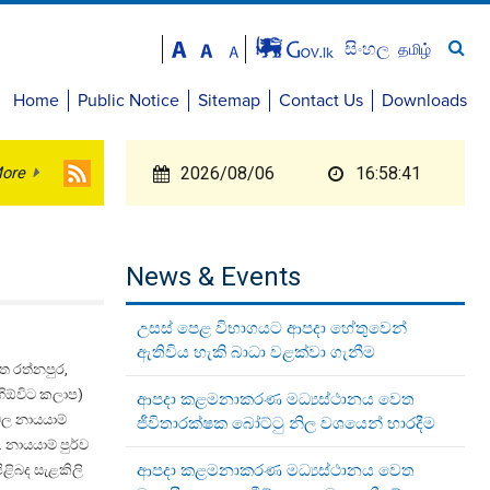
සිංහල
தமிழ்
Home
Public Notice
Sitemap
Contact Us
Downloads
ore
2026/08/06
16:58:42
.
News & Events
උසස් පෙළ විභාගයට ආපදා හේතුවෙන්
ඇතිවිය හැකි බාධා වළක්වා ගැනීම
ත රත්නපුර,
ිඕවිට කලාප)
ආපදා කළමනාකරණ මධ්‍යස්ථානය වෙත
වල නායයාම්
ජීවිතාරක්ෂක බෝට්ටු නිල වශයෙන් භාරදීම
 නායයාම් පුර්ව
ආපදා කළමනාකරණ මධ්‍යස්ථානය වෙත
ිළිබද සැළකිලි