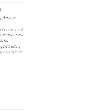
.
් වළකින ලෙස
නිවේදනයක් නිකුත්
 හම්බන්තොට හරහා
 බව බව
්‍රජාවට අවවාද
ුතුව කටයුතු කරන