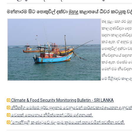
ඔබ
මන්නාරම සිට පොතුවිල් දක්වා මුහුදු කළාපයේ ධීවර කටයුතු 
ජීවත්
තද සුළං සහ රළු ම
වන
කාලගුණවිද්‍යා ද
ප්‍රදේශය
සදහා කාලගුණවිද්‍ය
නායයාම්
කර ඇත. ඒ අනුව ජ
අවදානම්
පොතුවිල් දක්වා වන
කලාපයක්
නිවේදනයේ සදහන් 
වශයෙන්
කර ඇත. එසේම මෙම
හදුනාගෙන
මෙන් එම නිවේදනය
ඇති
මේ පිළිබදව කාලගු
නම්
පහත
ලක්ෂණ
පිළිබදව
Climate & Food Security Monitoring Bulletin - SRI LANKA
සැකිලිමත්
නිරිතදිග මෝසම් පුර්ව සුදානම වෙනුවෙන් පාර්ශවකාර ආයතන දැනුවත
වන්න.
වෙසක් පොහොය නිමිත්තෙන් ධර්ම දේශනයක්.
පොලවේ
‘ෆොනී’සුළි කුණාටුවේ බලපෑම ක්‍රමයෙන් පහවෙමින් පවතින පවතී.
ඇති