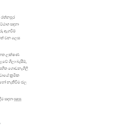
 රත්නපුර
ොට්ඨාශ සදහා
රු ඇගවීම්
 මත් වන ලෙස
 පහත ලක්ෂණ
වේ ගිලා බැසීම්,
් සහිත ගොඩනැගිලි
ායේ ක්‍රමික
 හෝ නැතිවීම ජල
 සදහා සුදුසු
ස