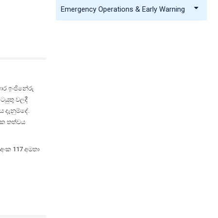
Emergency Operations & Early Warning
ාර ඉංජිනේරු
ටයුතු වලදී
දැනුම්දේ.
ික තත්වය
 අංක 117 අමතා