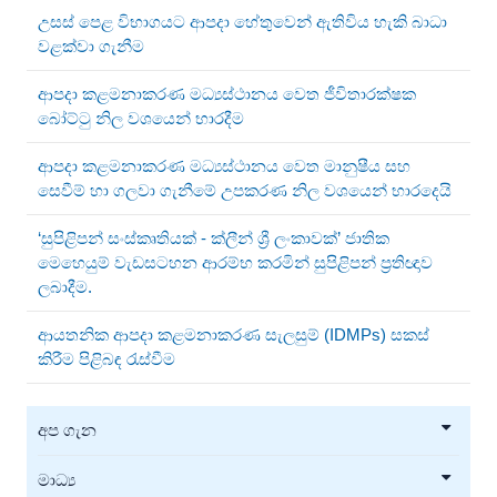
උසස් පෙළ විභාගයට ආපදා හේතුවෙන් ඇතිවිය හැකි බාධා
වළක්වා ගැනීම
ආපදා කළමනාකරණ මධ්‍යස්ථානය වෙත ජීවිතාරක්ෂක
බෝට්ටු නිල වශයෙන් භාරදීම
ආපදා කළමනාකරණ මධ්‍යස්ථානය වෙත මානුෂීය සහ
සෙවීම් හා ගලවා ගැනීමේ උපකරණ නිල වශයෙන් භාරදෙයි
‘සුපිළිපන් සංස්කෘතියක් - ක්ලීන් ශ්‍රී ලංකාවක්’ ජාතික
මෙහෙයුම් වැඩසටහන ආරම්භ කරමින් සුපිළිපන් ප්‍රතිඥාව
ලබාදීම.
ආයතනික ආපදා කළමනාකරණ සැලසුම් (IDMPs) සකස්
කිරීම පිළිබඳ රැස්වීම
අප ගැන
මාධ්‍ය