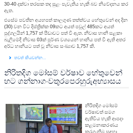
30-40 දක්වා තරසක තද සුළං පැවැතිය හැකි බව නිවේදනය කර
ඇත.
එසේම පවතින අයහපත් කාලගුණ තත්ත්වය හේතුවෙන් අද දින
(30) වන විට දිස්ත්‍රික්ක 09කට අයත් පවුල් 485කට අයත්
පුද්ගලයින් 1,757 ක් පීඩාවට පත් වී ඇත. නිවාස හානි සළකා
බැලිමේදී නිවාස 03ක් පුර්ණ වශයෙන් හානිය පත් වී ඇති අතර
අර්ධ හානියට පත් වූ නිවාස සංඛ්‍යාව 1,757 කි.
තවත් කියවන්න...
නිරිතදිග මෝසම් වර්ෂාව හේතුවෙන්
හට ගන්නාගංවතුරපෙරහුරුඅභ්‍යාසය
නිරිතදිග මෝසම්
වර්ෂාවත් සමග
ඇතිවිය හැකි ආපදා
කළමනාකරණය
කරගැනීම සඳහා