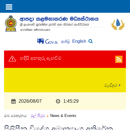
English
தமிழ்
හදිසි අනතුරු ඇඟවීම්
වැඩිදුර
2026/08/07
1:45:29
ඔබ මෙතැනය:
මුල් පිටුව
News & Events
පිලිපීන විදේශ අමාත්‍යාංශ අතිරේක