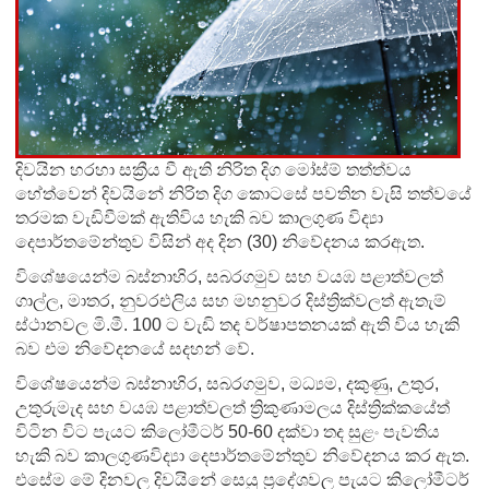
දිවයින හරහා සක්‍රීය වී ඇති නිරිත දිග මෝස්ම් තත්ත්වය
හේත්වෙන් දිවයිනේ නිරිත දිග කොටසේ පවතින වැසි තත්වයේ
තරමක වැඩිවීමක් ඇතිවිය හැකි බව කාලගුණ විද්‍යා
දෙපාර්තමේන්තුව විසින් අද දින (30) නිවේදනය කරඇත.
විශේෂයෙන්ම බස්නාහිර, සබරගමුව සහ වයඹ පළාත්වලත්
ගාල්ල, මාතර, නුවරඑලිය සහ මහනුවර දිස්ත්‍රික්වලත් ඇතැම්
ස්ථානවල මි.මී. 100 ට වැඩි තද වර්ෂාපතනයක් ඇති විය හැකි
බව එම නිවේදනයේ සදහන් වේ.
විශේෂයෙන්ම බස්නාහිර, සබරගමුව, මධ්‍යම, දකුණු, උතුර,
උතුරුමැද සහ වයඹ පළාත්වලත් ත්‍රිකුණාමලය දිස්ත්‍රික්කයේත්
විටින විට පැයට කිලෝමීටර් 50-60 දක්වා තද සුළං පැවතිය
හැකි බව කාලගුණවිද්‍යා දෙපාර්තමේන්තුව නිවේදනය කර ඇත.
එසේම මේ දිනවල දිවයිනේ සෙයු ප්‍රදේශවල පැයට කිලෝමීටර්