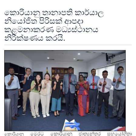
කොරියානු තානාපති කාර්යාල
නියෝජිත පිරිසක් ආපදා
කළමනාකරණ මධ්‍යස්ථානය
නිරීක්ෂණය කරයි.
මෙරට කොරියානු ජාත්‍යන්තර සහයෝගිතා
කොරියානු