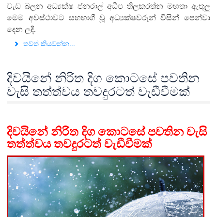
වැඩ බලන අධ්‍යක්ෂ ජනරාල් අධීප තිලකරත්න මහතා ඇතුලු
මෙම අවස්ථාවට සහභාගී වූ අධ්‍යක්ෂවරුන් විසින් පෙන්වා
දෙන ලදී.
තවත් කියවන්න...
දිවයිනේ නිරිත දිග කොටසේ පවතින
වැසි තත්ත්වය තවදුරටත් වැඩීවීමක්
දිවයිනේ නිරිත දිග කොටසේ පවතින වැසි
තත්ත්වය තවදුරටත් වැඩීවීමක්