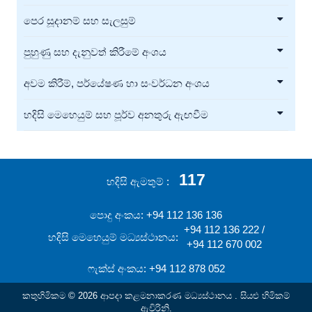
පෙර සූදානම් සහ සැලසුම්
පුහුණු සහ දැනුවත් කිරීමේ අංශය
අවම කිරීම්, පර්යේෂණ හා සංවර්ධන අංශය
හදිසි මෙහෙයුම් සහ පූර්ව අනතුරු ඇඟවීම
117
හදිසි ඇමතුම්
පොදු අංකය: +94 112 136 136
+94 112 136 222 /
හදිසි මෙහෙයුම් මධ්‍යස්ථානය:
+94 112 670 002
ෆැක්ස් අංකය: +94 112 878 052
කතුහිමිකම © 2026 ආපදා කළමනාකරණ මධ්‍යස්ථානය . සියළු හිමිකම්
ඇවිරිනි.