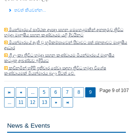
තවත් කියවන්න...
මියන්මාරයේ සාර්ථක ආපදා සහන මෙහෙයුමකින් අනතුරුව ත්‍රිවිධ
හමුදා මානුෂීය සහන කණ්ඩායම යළි දිවයිනට
මියන්මාරයේ ඇති වූ භූමිකම්පාවෙන් පීඩාවට පත් ජනතාවට මානුෂීය
ආධාර
ශ්‍රී ලංකා ත්‍රිවිධ හමුදා සහන කණ්ඩායම මියන්මාරයේ මානුෂීය
කටයුතු අඛණ්ඩව ඉදිරියට
කඩිනමින් හදිසි ප්‍රතිචාර සේවා සඳහා ත්‍රිවිධ හමුදා විශේෂ
කණ්ඩායමක් මියන්මාරය බලා පිටත් වේ.
Page 9 of 107
...
5
6
7
8
9
...
11
12
13
News & Events