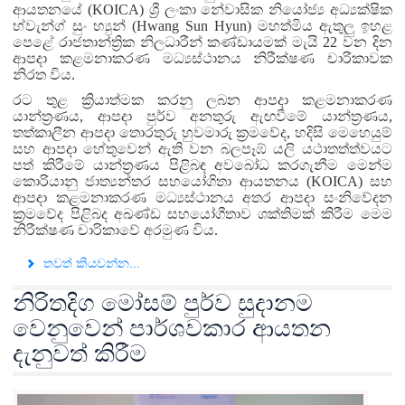
ආයතනයේ (
KOICA) ශ්‍රී ලංකා නේවාසික නියෝජ්‍ය අධ්‍යක්ෂික
හ්වැන්ග් සුං හ්‍යුන් (
Hwang Sun Hyun)
මහත්මිය ඇතුලු ඉහළ
පෙළේ රාජතාන්ත්‍රික නිලධාරීන් කණ්ඩායමක් මැයි 22 වන දින
ආපදා කළමනාකරණ මධ්‍යස්ථානය නිරීක්ෂණ චාරිකාවක
නිරත විය.
රට තුළ ක්‍රියාත්මක කරනු ලබන ආපදා කළමනාකරණ
යාන්ත්‍රණය, ආපදා පුර්ව අනතුරු ඇඟවීමේ යාන්ත්‍රණය,
තත්කාලීන ආපදා තොරතුරු හුවමාරු ක්‍රමවේද, හදිසි මෙහෙයුම්
සහ ආපදා හේතුවෙන් ඇති වන බලපෑඹ් යලි යථාතත්ත්වයට
පත් කිරීමේ යාන්ත්‍රණය පිළිබඳ අවබෝධ කරගැනීම මෙන්ම
කොරියානු ජාත්‍යන්තර සහයෝගිතා ආයතනය (
KOICA) සහ
ආපදා කළමනාකරණ මධ්‍යස්ථානය අතර ආපදා සංනිවේදන
ක්‍රමවේද පිළිබද අඛණ්ඩ සහයෝගීතාව ශක්තිමක් කිරීම මෙම
නිරීක්ෂණ චාරිකාවේ අරමුණ විය.
තවත් කියවන්න...
නිරිතදිග මෝසම් පුර්ව සුදානම
වෙනුවෙන් පාර්ශවකාර ආයතන
දැනුවත් කිරීම