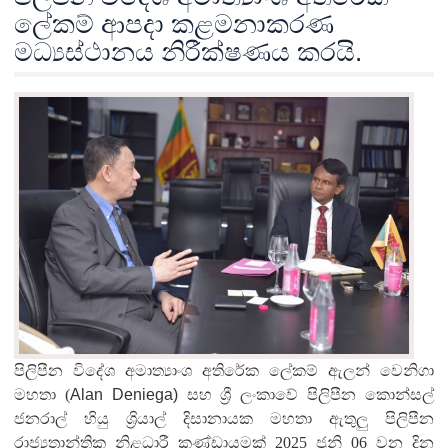
ලේකම් ආපදා කළමනාකරණ
මධ්‍යස්ථානය නිරීක්ෂණය කරයි.
පිලිපීන විදේශ අමාත්‍යාංශ අතිරේක ලේකම් ඇලන් වෙනිගා
මහතා (
Alan Deniega)
සහ ශ්‍රී ලංකාවේ පිලිපීන කොන්සල්
ජනරාල් හියු ශ්‍රියාල් දිසානායක මහතා ඇතුලු පිලිපීන
රාජ්‍යත්‍රාන්තික නිළධාරී කණ්ඩායමක් 2025 ජුනි 06 වන දින