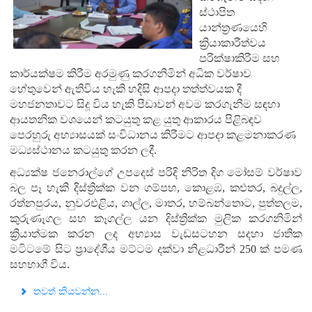
ස්ථාපිත
යාන්ත්‍රණයෙහි
ක්‍රියාකාරීත්වය
පරික්ෂාකිරීම සහ
කාර්යක්ෂම කිරීම අරමුණු කරගනිමින් අධික වර්ෂාව
හේතුවෙන් ඇතිවිය හැකි හදිසි ආපදා තත්ත්වයක දී
මහජනතාවට සිදූ විය හැකි පීඩාවන් අවම කරගැනීම සඳහා
ආයතනික වශයෙන් කටයුතු කළ යුතු ආකාරය පිළිබඳව
පෙරහුරු අභ්‍යාසයක් සංවිධානය කිරීමට ආපදා කළමනාකරණ
මධ්‍යස්ථානය කටයුතු කරන ලදී.
අධ්‍යක්ෂ ජනෙරාල්ගේ උපදෙස් පරිදි නිරිත දිග මෝසම් වර්ෂාව
බල පෑ හැකි දිස්ත්‍රික්ක වන ගම්පහ, කොළඹ, කළුතර, බදුල්ල,
රත්නපුරය, නුවරඑළිය, ගාල්ල, මාතර, හම්බන්තොට, පුත්තලම,
කුරුණෑගල සහ කෑගල්ල යන දිස්ත්‍රික්ක මුලික කරගනිමින්
ක්‍රියාත්මක කරන ලද අභ්‍යාස වැඩසටහන සදහා ජාතික
මටිටමේ සිට ප්‍රාදේශීය මට්ටම දක්වා නිළධාරීන් 250 ක් පමණ
සහභාගී විය.
තවත් කියවන්න...