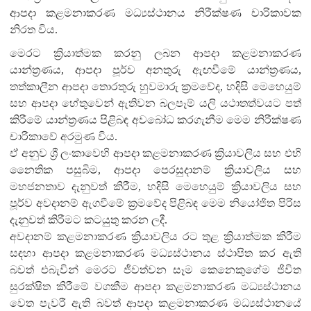
ආපදා කළමනාකරණ මධ්‍යස්ථානය නිරීක්ෂණ චාරිකාවක
නිරත විය.
මෙරට ක්‍රියාත්මක කරනු ලබන ආපදා කළමනාකරණ
යාන්ත්‍රණය, ආපදා පූර්ව අනතුරු ඇඟවීමේ යාන්ත්‍රණය,
තත්කාලීන ආපදා තොරතුරු හුවමාරු ක්‍රමවේද, හදිසි මෙහෙයුම්
සහ ආපදා හේතුවෙන් ඇතිවන බලපෑම් යලි යථාතත්වයට පත්
කිරීමේ යාන්ත්‍රණය පිළිබඳ අවබෝධ කරගැනීම මෙම නිරීක්ෂණ
චාරිකාවේ අරමුණ විය.
ඒ අනුව ශ්‍රී ලංකාවෙහි ආපදා කළමනාකරණ ක්‍රියාවලිය සහ එහි
නෛතික පසුබිම, ආපදා පෙරසුදානම් ක්‍රියාවලිය සහ
මහජනතාව දැනුවත් කිරීම, හදිසි මෙහෙයුම් ක්‍රියාවලිය සහ
පූර්ව අවදානම් ඇගවීමේ ක්‍රමවේද පිළිබඳ මෙම නියෝජිත පිරිස
දැනුවත් කිරීමට කටයුතු කරන ලදී.
අවදානම් කළමනාකරණ ක්‍රියාවලිය රට තුළ ක්‍රියාත්මක කිරීම
සඳහා ආපදා කළමනාකරණ මධ්‍යස්ථානය ස්ථාපිත කර ඇති
බවත් එබැවින් මෙරට ජීවත්වන සෑම කෙනෙකුගේම ජීවිත
සුරක්ෂිත කිරීමේ වගකීම ආපදා කළමනාකරණ මධ්‍යස්ථානය
වෙත පැවරී ඇති බවත් ආපදා කළමනාකරණ මධ්‍යස්ථානයේ