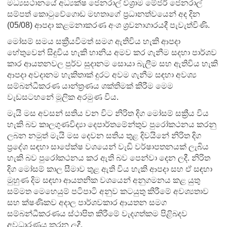
මධ්‍යසථානයේ අධ්‍යක්ෂ ජෙනරාල් විශ්‍රාම මේජර් ජෙනරාල්
සම්පත් කොටුවේගොඩ මහතාගේ ප්‍රධානත්වයෙන් අද දින
(05/08) ආපදා කළමනාකරණ අංශ ශ්‍රවනාගාරයදී පැවැත්විණි.
මෝසම් සමය සක්‍රීයවීමත් සමග ඇතිවිය හැකි ආපදා
හේතුවෙන් සිදුවිය හැකි හානිය අමව කර ගැනීම සදහා පාර්ශව
කාර ආයතනවල පුර්ව සුදානම සොයා බැලීම සහ ඇතිවිය හැකි
ආපදා අවදානම හැකිතාක් දුරට අවම ගැනීම සඳහා අවශ්‍ය
සම්බන්ධීකරණ යාන්ත්‍රණය ශක්තිමක් කිරීම මෙම
වැඩසටහ‍නේ මූලික අරමුණ විය.
මැයි මස අවසන් සතිය වන විට නිරිත දිග මෝසම් සක්‍රීය විය
හැකි බව කාලගුණවිද්‍යා දෙපාර්තමේන්තුව පුරෝකථනය කරනු
ලබන නමුත් මැයි මස දෙවන සතිය තුළ දිවයිනේ නිරිත දිග
ප්‍රදේශ සඳහා සාපේක්ෂ වශයෙන් වැඩි වර්ෂාපතනයක් ලැබිය
හැකි බව පුරෝකථනය කර ඇති බව පෙන්වා දෙන ලදී.
නිරිත
දිග මෝසම් කාල සීමාව තුළ ඇති විය හැකි ආපදා සහ ඒ සඳහා
මුහුණ දිම සඳහා ආයතනික වශයෙන් අනුගමනය කළ යුතු
සම්මත මෙහෙයුම් පටිපාටි අනුව කටයුතු කිරීමේ අවශ්‍යතාව
සහ ක්ෂණිකව අදාල පාර්ශවකාර ආයතන සමග
සම්බන්ධීකරණය ස්ථාපිත කිරීමේ වැදගත්කම පිළිබදව
අවධාරණය කරන ලදී.