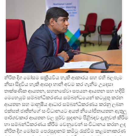
නිරිත දිග මෝසම සක්‍රීයවිය හැකි ආකාරය සහ එහි බලපෑම
නිසා සිදුවිය හැකි ආපදා හානි අවම කර ගැනීම උදෙසා
තාක්ෂණික ආයතන, සහනසේවා සපයන ආයතන සහ හදිසි
මෙහෙයුම් සම්බන්ධීකරණය සම්බන්ධයෙන් කටයුතු කරන
ආයතන සහ මානුෂීය ආධාර සම්බන්ධීකරණය කරනු ලබන
එක්සත් ජාතීන්ගේ සංවිධානයට අයත් නියෝජිතායතන ඇතුලු
පාර්ශවකාර ආයතන වල පුර්ව සුදානම පිළිබඳව දැනුවත් කිරීම
හා සම්බන්ධීකරණය කිරීම වෙනුවෙන් සංවිධානය කරන ලද
නිරිත දිග මෝසම් පෙරසුදානම් කමිටු රැස්වීම කළමනාකරණ