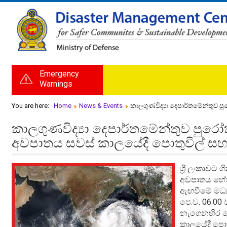
Emergency
Warnings
You are here:
Home
News & Events
කාලගුණවිද්‍යා දෙපාර්තමේන්තුව 
කාලගුණවිද්‍යා දෙපාර්තමේන්තුව ප
අවපාතය සවස් කාලයේදී පොතුවිල් සහ ත
ශ්‍රී ලංකාවට
අවපාතය හේතුව
ඇඟවීමේ මධ්‍
පෙ.ව. 06.00
නැගෙනහිර දෙ
කාලයේදී පොත