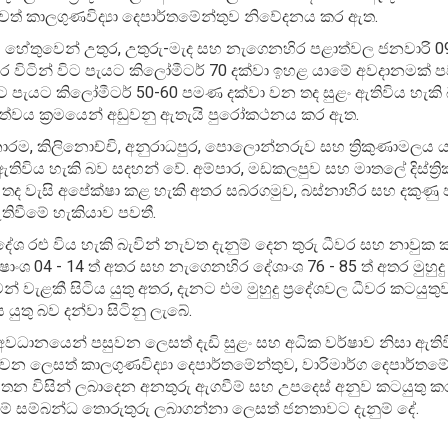
ත් කාලගුණවිද්‍යා දෙපාර්තමේන්තුව නිවේදනය කර ඇත.
 හේතුවෙන් උතුර, උතුරු-මැද සහ නැගෙනහිර පළාත්වල ජනවාරි 0
තර විටින් විට පැයට කිලෝමීටර් 70 දක්වා ඉහළ යාමේ අවදානමක් පව
ිට පැයට කිලෝමීටර් 50-60 පමණ දක්වා වන තද සුළං ඇතිවිය හැකි
්ත්වය ක්‍රමයෙන් අඩුවනු ඇතැයි පුරෝකථනය කර ඇත.
න්නාරම, කිලිනොච්චි, අනුරාධපුර, පොලොන්නරුව සහ ත්‍රිකුණාමලය
ි ඇතිවිය හැකි බව සදහන් වේ. අම්පාර, මඩකලපුව සහ මාතලේ දිස්ත්‍ර
මක තද වැසි අපේක්ෂා කළ හැකි අතර සබරගමුව, බස්නාහිර සහ දකුණු
ඇතිවීමේ හැකියාව පවතී.
දේශ රළු විය හැකි බැවින් නැවත දැනුම් දෙන තුරු ධීවර සහ නාවුක 
ශ 04 - 14 ත් අතර සහ නැගෙනහිර දේශාංශ 76 - 85 ත් අතර මුහුද
 වැළකී සිටිය යුතු අතර, දැනට එම මුහුදු ප්‍රදේශවල ධීවර කටයුතු
ුතු බව දන්වා සිටිනු ලැබේ.
ි අවධානයෙන් පසුවන ලෙසත් දැඩි සුළං සහ අධික වර්ෂාව නිසා ඇතිව
් වන ලෙසත් කාලගුණවිද්‍යා දෙපාර්තමේන්තුව, වාරිමාර්ග දෙපාර්ත
තන විසින් ලබාදෙන අනතුරු ඇගවීම් සහ උපදෙස් අනුව කටයුතු 
ම්බන්ධ තොරුතුරු ලබාගන්නා ලෙසත් ජනතාවට දැනුම් දේ.