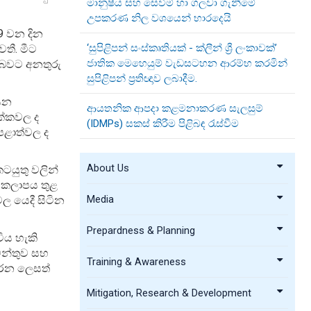
මානුෂීය සහ සෙවීම් හා ගලවා ගැනීමේ
උපකරණ නිල වශයෙන් භාරදෙයි
9 වන දින
‘සුපිළිපන් සංස්කෘතියක් - ක්ලීන් ශ්‍රී ලංකාවක්’
තී. මීට
ජාතික මෙහෙයුම් වැඩසටහන ආරම්භ කරමින්
 බවට අනතුරු
සුපිළිපන් ප්‍රතිඥාව ලබාදීම.
 යන
ආයතනික ආපදා කළමනාකරණ සැලසුම්
ික්කවල ද
(IDMPs) සකස් කිරීම පිළිබඳ රැස්වීම
 පළාත්වල ද
About Us
කටයුතු වලින්
ු කලාපය තුළ
Media
වල යෙදී සිටින
Prepardness & Planning
ිය හැකි
මේන්තුව සහ
Training & Awareness
කරන ලෙසත්
Mitigation, Research & Development