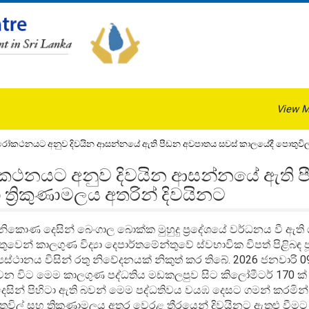
View M
පුරෝකථනයට අනුව දිවයින ආසන්නයේ ඇති පීඩන අවපාතය සවස් කාලයේදී පොතුවිල් ස
ුරෝකථනයට අනුව දිවයින ආසන්නයේ ඇති 
්‍රිකුණාමලය අතරින් දිවයිනට
 ගිනිකොණ දෙසින් බෙංගාල බොක්ක මුහුදු ප්‍රදේශයේ වර්ධනය වී ඇති 
ෙන් කාලගුණ විද්‍යා දෙපාර්තමේන්තුවේ ස්වභාවික විපත් පිළිබඳ ප
යස්ථානය විසින් රතු නිවේදනයක් නිකුත් කර තිබේ. 2026 ජනවාරි 0
 වන විට මෙම කාලගුණ පද්ධතිය මඩකලපුව සිට කිලෝමීටර් 170 
සින් පිහිටා ඇති බවන් මෙම පද්ධතිවය වයඹ දෙසට ගමන් කරමින් 
ුවිල් සහ ත්‍රිකුණාමලය අතර වෙරළ තීරයෙන් දිවයිනට ඇතුළු වී