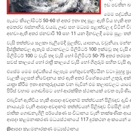
ඉඩ පවතින බව
මෙම පද්ධතිය
පැයට කිලෝමීටර් 50-60 ත් අතර ඉතා තද සුළං ඇති විය හැකි අ
අමතරව බස්නාහිර, වයඹ, ඌව සහ මධ්‍යම පළාත්වල ද විටින් ව
අඟවා ඇති අතර ජනවාරි 10 සහ 11 යන දිනවලදී මෙම සුළං තත
වැසි තත්ත්වය සලකා බැලීමේදී මුලතිව්, යාපනය, වවුනියා, ම
දිස්ත්‍රික්කවල ඇතැම් ස්ථානවලට මිලිමීටර් 100 ඉක්මවූ තද වැස
මිලිමීටර් 100 ට වැඩි තද වැසි හෝ මිලිමීටර් 50-75 අතර තර
සවස් කාලයේ හෝ රාත්‍රී කාලයේ වැසි හෝ ගිගුරුම් සහිත වැසි 
එසේම මෙම පද්ධතියේ බලපෑම හේතුවෙන්දිවයින වටා මුහුද්‍ර ප්‍ර
වැලකී ලෙසත් නිවේදනය කර ඇති අතර විශේෂයෙන් උතුරු අක්ෂාං
යාත්‍රා කිරීම ඉතා අනතුරුදායක වන බැවින් එම කලාපවලට යාමෙන්
පිරිස් වහාම ගොඩබිමට හෝ ආරක්ෂිත ස්ථානයක් වෙත පැමිණිය ය
එබැවින් ඇතිවිය හැකි ආපදා අවදානම් තත්ත්වයන් පිළිබදව දැඩ
නායයෑම් වැනි ආපදා අවදානම් තත්ත්වයන් පිළිබඳව විමසිලි මත
ජාතික ගොඩනැගිලි පර්යේෂණ සංවිධානය වැනි තාක්ෂණික ආය
ආපදා කළමනාකරණ මධයස්ථානයේ 117 දුරකථන අංකයෙන් මේ ස
@ආපදා කළමනාරකණ මධ්‍යස්ථානය