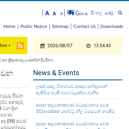
සිංහල
தமிழ்
Home
Public Notice
Sitemap
Contact Us
Downloads
ore
2026/08/07
13:54:43
හ ත්‍රිකුණාමලය අතරින් දිවයිනට
පීඩන
News & Events
උසස් පෙළ විභාගයට ආපදා හේතුවෙන්
ඇතිවිය හැකි බාධා වළක්වා ගැනීම
ගැඹුරු පීඩන
ූර්ව අනතුරු
ආපදා කළමනාකරණ මධ්‍යස්ථානය වෙත
9 වන දින
ජීවිතාරක්ෂක බෝට්ටු නිල වශයෙන් භාරදීම
ක් පමණ
අද (09) සවස්
ආපදා කළමනාකරණ මධ්‍යස්ථානය වෙත
මට බොහෝ දුරට