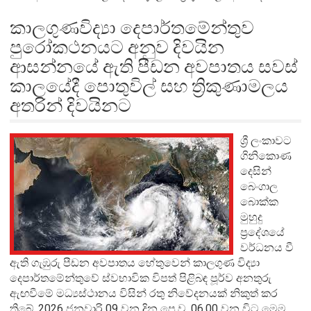
කාලගුණවිද්‍යා දෙපාර්තමේන්තුව
පුරෝකථනයට අනුව දිවයින
ආසන්නයේ ඇති පීඩන අවපාතය සවස්
කාලයේදී පොතුවිල් සහ ත්‍රිකුණාමලය
අතරින් දිවයිනට
ශ්‍රී ලංකාවට
ගිනිකොණ
දෙසින්
බෙංගාල
බොක්ක
මුහුදු
ප්‍රදේශයේ
වර්ධනය වී
ඇති ගැඹුරු පීඩන අවපාතය හේතුවෙන් කාලගුණ විද්‍යා
දෙපාර්තමේන්තුවේ ස්වභාවික විපත් පිළිබඳ පූර්ව අනතුරු
ඇඟවීමේ මධ්‍යස්ථානය විසින් රතු නිවේදනයක් නිකුත් කර
තිබේ. 2026 ජනවාරි 09 වන දින පෙ.ව. 06.00 වන විට මෙම