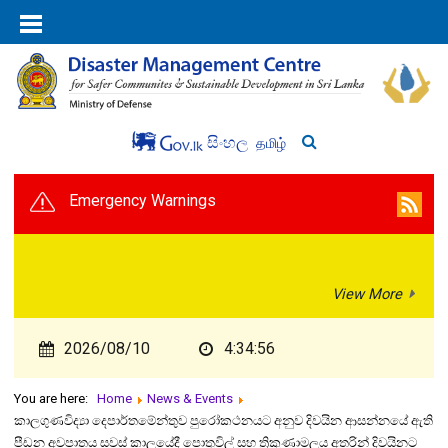
සිංහල
தமிழ்
Emergency Warnings
View More
2026/08/10
4:34:56
You are here:
Home
News & Events
කාලගුණවිද්‍යා දෙපාර්තමේන්තුව පුරෝකථනයට අනුව දිවයින ආසන්නයේ ඇති
පීඩන අවපාතය සවස් කාලයේදී පොතුවිල් සහ ත්‍රිකුණාමලය අතරින් දිවයිනට