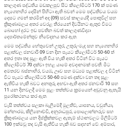
කාලගුණ පද්ධතිය මඩකලපුව සිට කිලෝමීටර් 170 ක් පමණ
නැගෙනහිර දෙසින් පිහිටා ඇති බවන් මෙම පද්ධතිවය වයඹ
දෙසට ගමන් කරමින් අද (09) සවස් කාලයේදී පොතුවිල් සහ
ත්‍රිකුණාමලය අතර වෙරළ තීරයෙන් දිවයිනට ඇතුළු වීමට
බොහෝ දුරට ඉඩ පවතින බවත් කාලගුණවිද්‍යා
දෙපාර්තමේන්තුව නිවේදනය කර ඇත.
මෙම පද්ධතිය හේතුවෙන් උතුර, උතුරු-මැද සහ නැගෙනහිර
පළාත්වල ජනවාරි 09 වන දින පැයට කිලෝමීටර් 50-60 ත්
අතර ඉතා තද සුළං ඇති විය හැකි අතර විටින් විට පැයට
කිලෝමීටර් 70 දක්වා ඉහළ යාමේ අවදානමක් පවතී. මීට
අමතරව බස්නාහිර, වයඹ, ඌව සහ මධ්‍යම පළාත්වල ද විටින්
විට පැයට කිලෝමීටර් 50-60 පමණ දක්වා වන තද සුළං
ඇතිවිය හැකි බවට අනතුරු අඟවා ඇති අතර ජනවාරි 10 සහ
11 යන දිනවලදී මෙම සුළං තත්ත්වය ක්‍රමයෙන් අඩුවනු ඇතැයි
පුරෝකථනය කර ඇත.
වැසි තත්ත්වය සලකා බැලීමේදී මුලතිව්, යාපනය, වවුනියා,
මන්නාරම, කිලිනොච්චි, අනුරාධපුර, පොලොන්නරුව සහ
ත්‍රිකුණාමලය යන දිස්ත්‍රික්කවල ඇතැම් ස්ථානවලට මිලිමීටර්
100 ඉක්මවූ තද වැසි ඇතිවිය හැකි බව සදහන් වේ. අම්පාර,