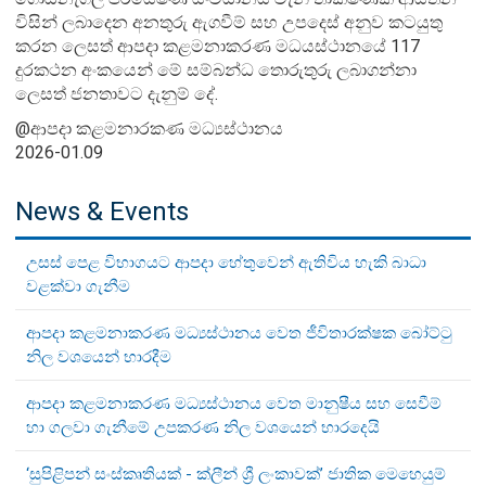
විසින් ලබාදෙන අනතුරු ඇගවීම් සහ උපදෙස් අනුව කටයුතු
කරන ලෙසත් ආපදා කළමනාකරණ මධයස්ථානයේ 117
දුරකථන අංකයෙන් මේ සම්බන්ධ තොරුතුරු ලබාගන්නා
ලෙසත් ජනතාවට දැනුම් දේ.
@ආපදා කළමනාරකණ මධ්‍යස්ථානය
2026-01.09
News & Events
උසස් පෙළ විභාගයට ආපදා හේතුවෙන් ඇතිවිය හැකි බාධා
වළක්වා ගැනීම
ආපදා කළමනාකරණ මධ්‍යස්ථානය වෙත ජීවිතාරක්ෂක බෝට්ටු
නිල වශයෙන් භාරදීම
ආපදා කළමනාකරණ මධ්‍යස්ථානය වෙත මානුෂීය සහ සෙවීම්
හා ගලවා ගැනීමේ උපකරණ නිල වශයෙන් භාරදෙයි
‘සුපිළිපන් සංස්කෘතියක් - ක්ලීන් ශ්‍රී ලංකාවක්’ ජාතික මෙහෙයුම්