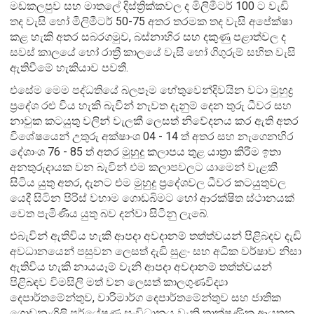
මඩකලපුව සහ මාතලේ දිස්ත්‍රික්කවල ද මිලිමීටර් 100 ට වැඩි
තද වැසි හෝ මිලිමීටර් 50-75 අතර තරමක තද වැසි අපේක්ෂා
කළ හැකි අතර සබරගමුව, බස්නාහිර සහ දකුණු පළාත්වල ද
සවස් කාලයේ හෝ රාත්‍රී කාලයේ වැසි හෝ ගිගුරුම් සහිත වැසි
ඇතිවීමේ හැකියාව පවතී.
එසේම මෙම පද්ධතියේ බලපෑම හේතුවෙන්දිවයින වටා මුහුද්‍ර
ප්‍රදේශ රළු විය හැකි බැවින් නැවත දැනුම් දෙන තුරු ධීවර සහ
නාවුක කටයුතු වලින් වැලකී ලෙසත් නිවේදනය කර ඇති අතර
විශේෂයෙන් උතුරු අක්ෂාංශ 04 - 14 ත් අතර සහ නැගෙනහිර
දේශාංශ 76 - 85 ත් අතර මුහුදු කලාපය තුළ යාත්‍රා කිරීම ඉතා
අනතුරුදායක වන බැවින් එම කලාපවලට යාමෙන් වැළකී
සිටිය යුතු අතර, දැනට එම මුහුදු ප්‍රදේශවල ධීවර කටයුතුවල
යෙදී සිටින පිරිස් වහාම ගොඩබිමට හෝ ආරක්ෂිත ස්ථානයක්
වෙත පැමිණිය යුතු බව දන්වා සිටිනු ලැබේ.
එබැවින් ඇතිවිය හැකි ආපදා අවදානම් තත්ත්වයන් පිළිබදව දැඩි
අවධානයෙන් පසුවන ලෙසත් දැඩි සුළං සහ අධික වර්ෂාව නිසා
ඇතිවිය හැකි නායයෑම් වැනි ආපදා අවදානම් තත්ත්වයන්
පිළිබඳව විමසිලි මත් වන ලෙසත් කාලගුණවිද්‍යා
දෙපාර්තමේන්තුව, වාරිමාර්ග දෙපාර්තමේන්තුව සහ ජාතික
ගොඩනැගිලි පර්යේෂණ සංවිධානය වැනි තාක්ෂණික ආයතන