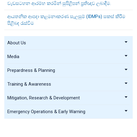
වැඩසටහන ආරම්භ කරමින් සුපිළිපන් ප්‍රතිඥාව ලබාදීම.
ආයතනික ආපදා කළමනාකරණ සැලසුම් (IDMPs) සකස් කිරීම
පිළිබඳ රැස්වීම
About Us
Media
Prepardness & Planning
Training & Awareness
Mitigation, Research & Development
Emergency Operations & Early Warning