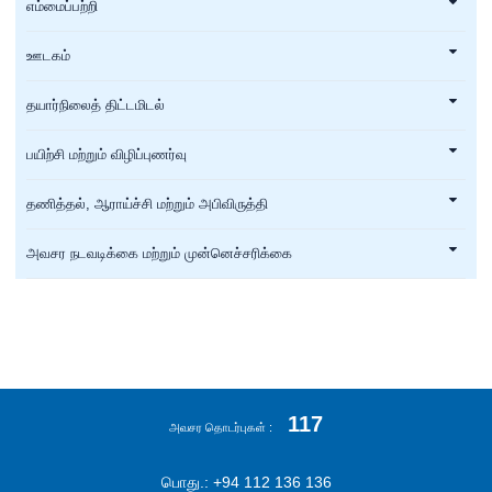
எம்மைப்பற்றி
ஊடகம்
தயார்நிலைத் திட்டமிடல்
பயிற்சி மற்றும் விழிப்புணர்வு
தணித்தல், ஆராய்ச்சி மற்றும் அபிவிருத்தி
அவசர நடவடிக்கை மற்றும் முன்னெச்சரிக்கை
117
அவசர தொடர்புகள்
பொது.: +94 112 136 136