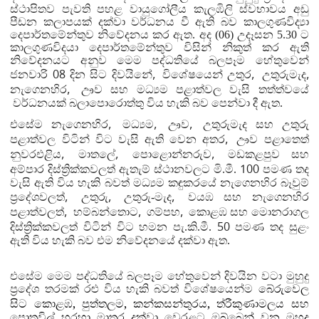
ස්ථාපිතව පැවති පහළ වායුගෝලීය කැලඹිලි ස්වභාවය අඩු
පීඩන කලාපයක් දක්වා වර්ධනය වී ඇති බව කාලගුණවිද්‍යා
දෙපාර්තමේන්තුව නිවේදනය කර ඇත. අද (06)
උදෑසන 5.30 ට
කාලගුණවිදයා දෙපාර්තමේන්තුව විසින් නිකුත් කර ඇති
නිවේදනයට අනුව මෙම පද්ධතියේ බලපෑම හේතුවෙන්
08
,
,
,
ජනවාරි
දින
සිට දිවයිනේ
විශේෂයෙන් උතුර
උතුරුමැද
,
නැගෙනහිර
ඌව සහ මධ්‍යම පළාත්වල වැසි තත්ත්වයේ
වර්ධනයක් බලාපොරොත්තු විය හැකි බව පෙන්වා දී ඇත.
,
,
,
එසේම නැගෙනහිර
මධ්‍යම
ඌව
උතුරුමැද සහ උතුරු
,
පළාත්වල විටින් විට වැසි ඇති වෙන අතර
ඌව පළාතෙත්
,
,
,
නුවරඑළිය
මාතලේ
පොළොන්නරුව
මඩකළපුව සහ
100
අම්පාර දිස්ත්‍රික්කවලත් ඇතැම් ස්ථානවලට මි.මී.
පමණ තද
වැසි ඇති විය හැකි බවත් මධ්‍යම කඳුකරයේ නැගෙනහිර බෑවුම්
,
,
,
ප්‍රදේශවලත්
උතුරු
උතුරු-මැද
වයඹ සහ නැගෙනහිර
,
,
,
පළාත්වලත්
හම්බන්තොට
ගම්පහ
කොළඹ සහ මොනරාගල
50
දිස්ත්‍රික්කවලත් විටින් විට හමන පැ.කි.මී.
පමණ තද සුළං
ඇති විය හැකි බව එම නිවේදනයේ දක්වා ඇත.
එසේම මෙම පද්ධතියේ බලපෑම හේතුවෙන් දිවයින වටා මුහුදු
ප්‍රදේශ තරමක් රළු විය හැකි බවත් විශේෂයෙන්ම
බේරුවෙල
,
,
,
සිට කොළඹ
පුත්තලම
කන්කසන්තුරය
ත්
රීකුණාමලය සහ
පොතුවිල් හරහා මාතර දක්වා වෙරළට ඔබ්බෙන් වන මුහුදු