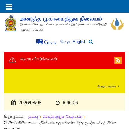
English
සිංහල
அவசர எச்சரிக்கைகள்
மேலும் பார்க்க
2026/08/08
6:46:06
இருக்குமிடம்:
முகப்பு
செய்தி மற்றும் நிகழ்வுகள்
දිවයිනට ගිනිකොණ දෙසින් බෙංගාල බොක්ක මුහුදු ප්‍රදේශයේ අඩු පීඩන