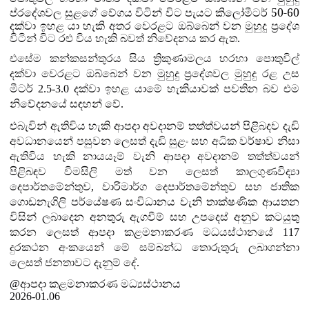
50-60
ප්
රදේශවල සුළගේ වේගය විටින් විට පැයට කිලෝමීටර්
දක්වා ඉහළ යා හැකි අතර වෙරළට ඔබ්බෙන් වන මුහුදු ප්‍රදේශ
විටින් විට රළු විය හැකි බවත් නිවේදනය කර ඇත.
එසේම කන්කසන්තුරය සිය ත්‍රිකුණාමලය හරහා පොතුවිල්
දක්වා වෙරළට ඔබ්බෙන් වන මුහුදු ප්‍රදේශවල මුහුදු රළ උස
මීටර් 2.5-3.0 දක්වා ඉහළ යාමේ හැකියාවක් පවතින බව එම
නිවේදනයේ සඳහන් වේ.
එබැවින් ඇතිවිය හැකි ආපදා අවදානම් තත්ත්වයන් පිළිබදව දැඩි
අවධානයෙන් පසුවන ලෙසත් දැඩි සුළං සහ අධික වර්ෂාව නිසා
ඇතිවිය හැකි නායයෑම් වැනි ආපදා අවදානම් තත්ත්වයන්
පිළිබඳව විමසිලි මත් වන ලෙසත් කාලගුණවිද්‍යා
දෙපාර්තමේන්තුව, වාරිමාර්ග දෙපාර්තමේන්තුව සහ ජාතික
ගොඩනැගිලි පර්යේෂණ සංවිධානය වැනි තාක්ෂණික ආයතන
විසින් ලබාදෙන අනතුරු ඇගවීම් සහ උපදෙස් අනුව කටයුතු
කරන ලෙසත් ආපදා කළමනාකරණ මධයස්ථානයේ 117
දුරකථන අංකයෙන් මේ සම්බන්ධ තොරුතුරු ලබාගන්නා
ලෙසත් ජනතාවට දැනුම් දේ.
@ආපදා කළමනාකරණ මධ්‍යස්ථානය
2026-01.06