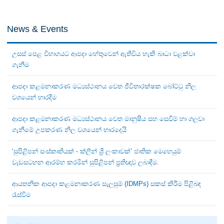
News & Events
උසස් පෙළ විභාගයට ආපදා හේතුවෙන් ඇතිවිය හැකි බාධා වළක්වා
ගැනීම
ආපදා කළමනාකරණ මධ්‍යස්ථානය වෙත ජීවිතාරක්ෂක බෝට්ටු නිල
වශයෙන් භාරදීම
ආපදා කළමනාකරණ මධ්‍යස්ථානය වෙත මානුෂීය සහ සෙවීම් හා ගලවා
ගැනීමේ උපකරණ නිල වශයෙන් භාරදෙයි
‘සුපිළිපන් සංස්කෘතියක් - ක්ලීන් ශ්‍රී ලංකාවක්’ ජාතික මෙහෙයුම්
වැඩසටහන ආරම්භ කරමින් සුපිළිපන් ප්‍රතිඥාව ලබාදීම.
ආයතනික ආපදා කළමනාකරණ සැලසුම් (IDMPs) සකස් කිරීම පිළිබඳ
රැස්වීම