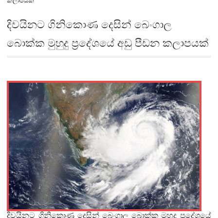
කලාපයක්
දිවයිනට ගිනිකොණ දෙසින් බෙංගාල
බොක්ක මුහුදු ප්‍රදේශයේ අඩු පීඩන කලාපයක්
දිවයිනට ගිනිකොණ දෙසින් බෙංගාල බොක්ක මුහුදු ප්‍රදේශයේ