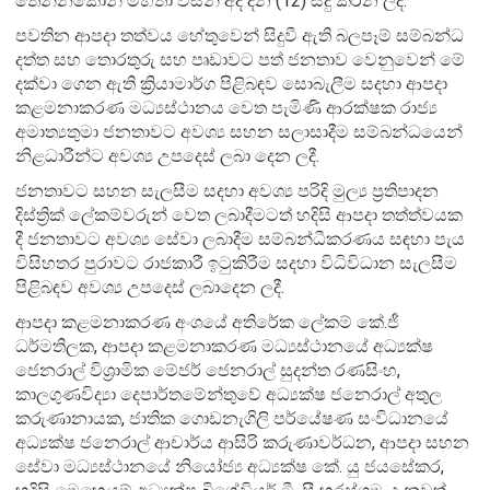
තෙන්නකෝන් මහතා විසින් අද දින (12) සිදු කරන ලදී.
පවතින ආපදා තත්වය හේතුවෙන් සිදුවී ඇති බලපෑම් සම්බන්ධ
දත්ත සහ තොරතුරු සහ පෘඩාවට පත් ජනතාව වෙනුවෙන් මේ
දක්වා ගෙන ඇති ක්‍රියාමාර්ග පිළිබඳව සොබැලීම සදහා ආපදා
කළමනාකරණ මධ්‍යස්ථානය වෙත පැමිණි ආරක්ෂක රාජ්‍ය
අමාත්‍යතුමා ජනතාවට අවශ්‍ය සහන සලාසාදීම සම්බන්ධයෙන්
නිළධාරීන්ට අවශ්‍ය උපදෙස් ලබා දෙන ලදී.
ජනතාවට සහන සැලසීම සදහා අවශ්‍ය පරිදි මුල්‍ය ප්‍රතිපාදන
දිස්ත්‍රික් ලේකම්වරුන් වෙත ලබාදීමටත් හදිසි ආපදා තත්ත්වයක
දී ජනතාවට අවශ්‍ය සේවා ලබාදීම සම්බන්ධීකරණය සඳහා පැය
විසිහතර පුරාවට රාජකාරී ඉටුකිරීම සදහා විධිවිධාන සැලසීම
පිළිබඳව අවශ්‍ය උපදෙස් ලබාදෙන ලදී.
ආපදා කළමනාකරණ අංශයේ අතිරේක ලේකම් කේ.ජී
ධර්මතිලක, ආපදා කළමනාකරණ මධ්‍යස්ථානයේ අධ්‍යක්ෂ
ජෙනරාල් විශ්‍රාමික මේජර් ජෙනරාල් සුදන්ත රණසිංහ,
කාලගුණවිද්‍යා දෙපාර්තමේන්තුවේ අධ්‍යක්ෂ ජනෙරාල් අතුල
කරුණානායක, ජාතික ගොඩනැගිලි පර්යේෂණ සංවිධානයේ
අධ්‍යක්ෂ ජනෙරාල් ආචාර්ය ආසිරි කරුණාවර්ධන, ආපදා සහන
සේවා මධ්‍යස්ථානයේ නියෝජ්‍ය අධ්‍යක්ෂ කේ. යු ජයසේකර,