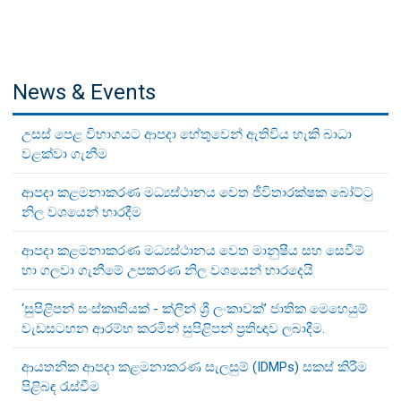
News & Events
උසස් පෙළ විභාගයට ආපදා හේතුවෙන් ඇතිවිය හැකි බාධා
වළක්වා ගැනීම
ආපදා කළමනාකරණ මධ්‍යස්ථානය වෙත ජීවිතාරක්ෂක බෝට්ටු
නිල වශයෙන් භාරදීම
ආපදා කළමනාකරණ මධ්‍යස්ථානය වෙත මානුෂීය සහ සෙවීම්
හා ගලවා ගැනීමේ උපකරණ නිල වශයෙන් භාරදෙයි
‘සුපිළිපන් සංස්කෘතියක් - ක්ලීන් ශ්‍රී ලංකාවක්’ ජාතික මෙහෙයුම්
වැඩසටහන ආරම්භ කරමින් සුපිළිපන් ප්‍රතිඥාව ලබාදීම.
ආයතනික ආපදා කළමනාකරණ සැලසුම් (IDMPs) සකස් කිරීම
පිළිබඳ රැස්වීම