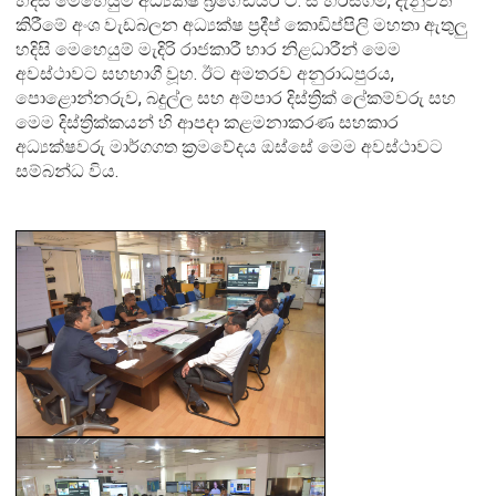
හදිසි මෙහෙයුම් අධ්‍යක්ෂ බ්‍රිගේඩියර් ටී. සී හරස්ගම, දැනුවත්
කිරීමේ අංශ වැඩබලන අධ්‍යක්ෂ ප්‍රදීප් කොඩිප්පිලි මහතා ඇතුලු
හදිසි මෙහෙයුම් මැදිරි රාජකාරී භාර නිළධාරීන් මෙම
අවස්ථාවට සහභාගී වූහ. ඊට අමතරව අනුරාධපුරය,
පොළොන්නරුව, බදුල්ල සහ අම්පාර දිස්ත්‍රික් ලේකම්වරු සහ
මෙම දිස්ත්‍රික්කයන් හි ආපදා කළමනාකරණ සහකාර
අධ්‍යක්ෂවරු මාර්ගගත ක්‍රමවේදය ඔස්සේ මෙම අවස්ථාවට
සම්බන්ධ විය.