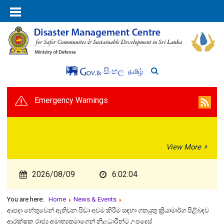
සිංහල
தமிழ்
Emergency Warnings
View More
2026/08/09
6:02:04
You are here:
Home
News & Events
ආපදා හේතුවෙන් ඇතිවන පිඩා අවම කිරීම සඳහා ගතයුතු ක්‍රියාමාර්ග පිළිබඳව
ආරක්ෂක රාජ්‍ය අමාත්‍යතුමාගෙන් නිළධාරීන්ට උපදෙස්