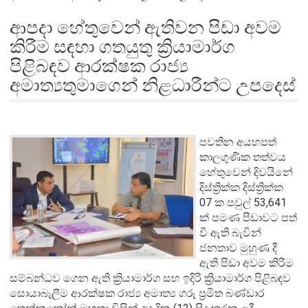
ආපදා හේතුවෙන් ඇතිවන පිඩා අවම
කිරීම සඳහා ගතයුතු ක්‍රියාමාර්ග
පිළිබඳව ආරක්ෂක රාජ්‍ය
අමාත්‍යතුමාගෙන් නිළධාරීන්ට උපදෙස්
පවතින අයහපත්
කාලගුණික තත්වය
හේතුවෙන් දිවයිනේ
දිස්ත්‍රික්ක දිස්ත්‍රික්ක
07 ක පවුල් 53,641
ක් පමණ පීඩාවට පත්
වී ඇති බැවින්
ජනතාව මුහුණ දී
ඇති පිඩා අවම කිරීම
සම්බන්ධව ගෙන ඇති ක්‍රියාමාර්ග සහ ඉදිරි ක්‍රියාමාර්ග පිළිබඳව
සොයාබැලීම ආරක්ෂක රාජ්‍ය අමාත්‍ය ගරු ප්‍රමිත බණ්ඩාර